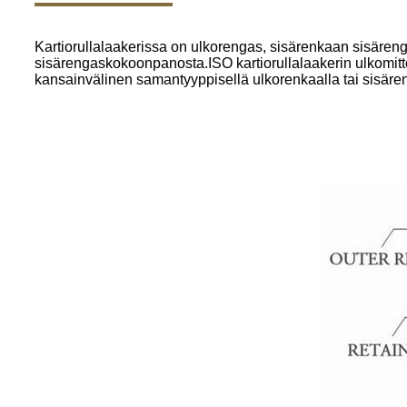
Kartiorullalaakerissa on ulkorengas, sisärenkaan sisäreng
sisärengaskokoonpanosta.ISO kartiorullalaakerin ulkomitt
kansainvälinen samantyyppisellä ulkorenkaalla tai sisär