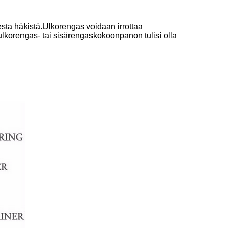
esta häkistä.Ulkorengas voidaan irrottaa
lkorengas- tai sisärengaskokoonpanon tulisi olla