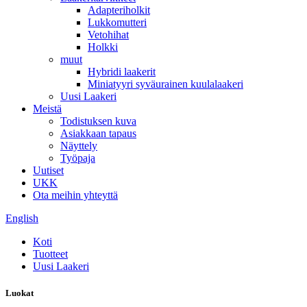
Adapteriholkit
Lukkomutteri
Vetohihat
Holkki
muut
Hybridi laakerit
Miniatyyri syväurainen kuulalaakeri
Uusi Laakeri
Meistä
Todistuksen kuva
Asiakkaan tapaus
Näyttely
Työpaja
Uutiset
UKK
Ota meihin yhteyttä
English
Koti
Tuotteet
Uusi Laakeri
Luokat