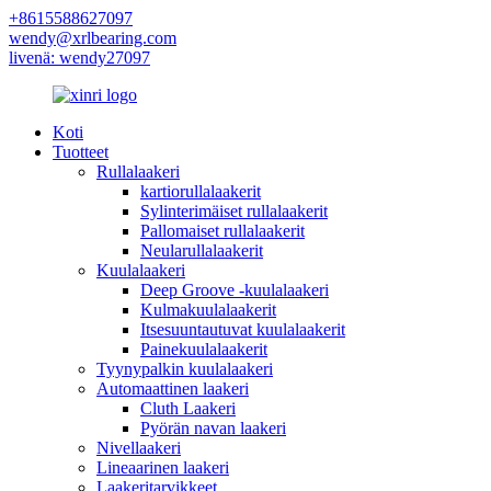
+8615588627097
wendy@xrlbearing.com
livenä: wendy27097
Koti
Tuotteet
Rullalaakeri
kartiorullalaakerit
Sylinterimäiset rullalaakerit
Pallomaiset rullalaakerit
Neularullalaakerit
Kuulalaakeri
Deep Groove -kuulalaakeri
Kulmakuulalaakerit
Itsesuuntautuvat kuulalaakerit
Painekuulalaakerit
Tyynypalkin kuulalaakeri
Automaattinen laakeri
Cluth Laakeri
Pyörän navan laakeri
Nivellaakeri
Lineaarinen laakeri
Laakeritarvikkeet