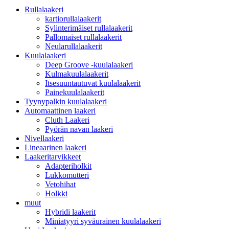
Rullalaakeri
kartiorullalaakerit
Sylinterimäiset rullalaakerit
Pallomaiset rullalaakerit
Neularullalaakerit
Kuulalaakeri
Deep Groove -kuulalaakeri
Kulmakuulalaakerit
Itsesuuntautuvat kuulalaakerit
Painekuulalaakerit
Tyynypalkin kuulalaakeri
Automaattinen laakeri
Cluth Laakeri
Pyörän navan laakeri
Nivellaakeri
Lineaarinen laakeri
Laakeritarvikkeet
Adapteriholkit
Lukkomutteri
Vetohihat
Holkki
muut
Hybridi laakerit
Miniatyyri syväurainen kuulalaakeri