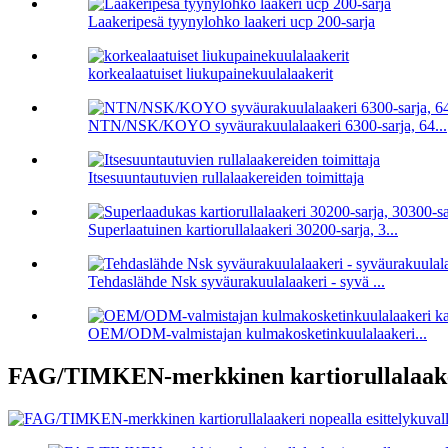
Laakeripesä tyynylohko laakeri ucp 200-sarja
korkealaatuiset liukupainekuulalaakerit
NTN/NSK/KOYO syväurakuulalaakeri 6300-sarja, 64...
Itsesuuntautuvien rullalaakereiden toimittaja
Superlaatuinen kartiorullalaakeri 30200-sarja, 3...
Tehdaslähde Nsk syväurakuulalaakeri - syvä ...
OEM/ODM-valmistajan kulmakosketinkuulalaakeri...
FAG/TIMKEN-merkkinen kartiorullalaaker