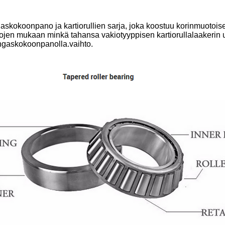
askokoonpano ja kartiorullien sarja, joka koostuu korinmuotois
ojen mukaan minkä tahansa vakiotyyppisen kartiorullalaakerin u
engaskokoonpanolla.vaihto.