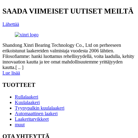
SAADA VIIMEISET UUTISET MEILTÄ
Lähettää
Shandong Xinri Bearing Technology Co., Ltd on perheeseen
erikoistunut laakereiden valmistaja vuodesta 2006 lähtien.
Filosofiamme: hanki luottamus rehellisyydellä, voita laadulla, kehity
innovaation kautta ja tee omat mahdollisuutemme yrittäjyyden
kautta.[ .. ]
Lue lisää
TUOTTEET
Rullalaakeri
Kuulalaakeri
Tyynypalkin kuulalaakeri
Automaattinen laakeri
Laakeritarvikkeet
muut
OTA YHTEYTTÄ