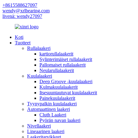
+8615588627097
wendy@xrlbearing.com
livenä: wendy27097
Koti
Tuotteet
Rullalaakeri
kartiorullalaakerit
Sylinterimäiset rullalaakerit
Pallomaiset rullalaakerit
Neularullalaakerit
Kuulalaakeri
Deep Groove -kuulalaakeri
Kulmakuulalaakerit
Itsesuuntautuvat kuulalaakerit
Painekuulalaakerit
Tyynypalkin kuulalaakeri
Automaattinen laakeri
Cluth Laakeri
Pyörän navan laakeri
Nivellaakeri
Lineaarinen laakeri
Laakeritarvikkeet