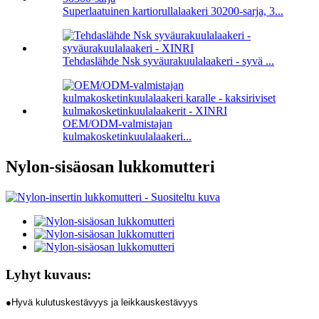
Superlaatuinen kartiorullalaakeri 30200-sarja, 3...
Tehdaslähde Nsk syväurakuulalaakeri - syvä ...
OEM/ODM-valmistajan
kulmakosketinkuulalaakeri...
Nylon-sisäosan lukkomutteri
Lyhyt kuvaus:
●Hyvä kulutuskestävyys ja leikkauskestävyys