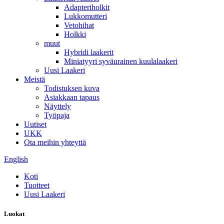
Adapteriholkit
Lukkomutteri
Vetohihat
Holkki
muut
Hybridi laakerit
Miniatyyri syväurainen kuulalaakeri
Uusi Laakeri
Meistä
Todistuksen kuva
Asiakkaan tapaus
Näyttely
Työpaja
Uutiset
UKK
Ota meihin yhteyttä
English
Koti
Tuotteet
Uusi Laakeri
Luokat