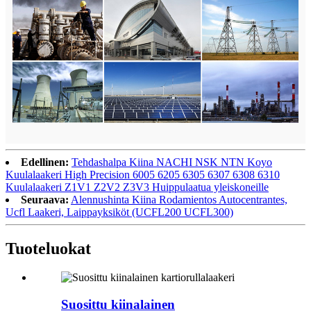
Edellinen:
Tehdashalpa Kiina NACHI NSK NTN Koyo
Kuulalaakeri High Precision 6005 6205 6305 6307 6308 6310
Kuulalaakeri Z1V1 Z2V2 Z3V3 Huippulaatua yleiskoneille
Seuraava:
Alennushinta Kiina Rodamientos Autocentrantes,
Ucfl Laakeri, Laippayksiköt (UCFL200 UCFL300)
Tuoteluokat
Suosittu kiinalainen