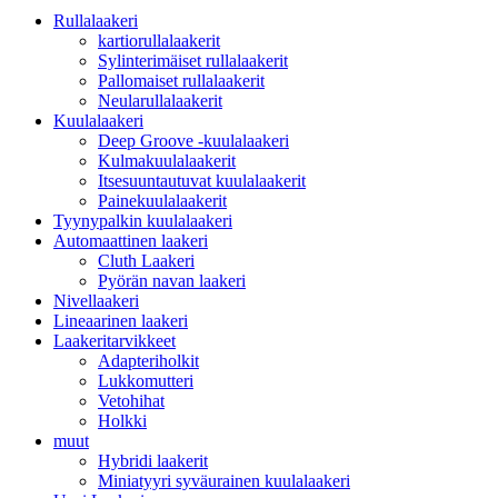
Rullalaakeri
kartiorullalaakerit
Sylinterimäiset rullalaakerit
Pallomaiset rullalaakerit
Neularullalaakerit
Kuulalaakeri
Deep Groove -kuulalaakeri
Kulmakuulalaakerit
Itsesuuntautuvat kuulalaakerit
Painekuulalaakerit
Tyynypalkin kuulalaakeri
Automaattinen laakeri
Cluth Laakeri
Pyörän navan laakeri
Nivellaakeri
Lineaarinen laakeri
Laakeritarvikkeet
Adapteriholkit
Lukkomutteri
Vetohihat
Holkki
muut
Hybridi laakerit
Miniatyyri syväurainen kuulalaakeri