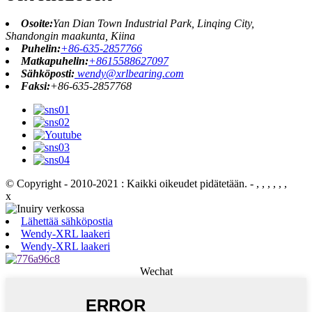
Osoite:
Yan Dian Town Industrial Park, Linqing City,
Shandongin maakunta, Kiina
Puhelin:
+86-635-2857766
Matkapuhelin:
+8615588627097
Sähköposti:
wendy@xrlbearing.com
Faksi:
+86-635-2857768
© Copyright - 2010-2021 : Kaikki oikeudet pidätetään.
- , , , , , ,
x
Lähettää sähköpostia
Wendy-XRL laakeri
Wendy-XRL laakeri
Wechat