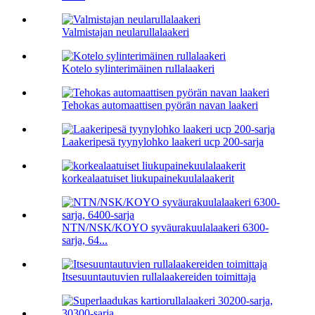
Valmistajan neularullalaakeri
Kotelo sylinterimäinen rullalaakeri
Tehokas automaattisen pyörän navan laakeri
Laakeripesä tyynylohko laakeri ucp 200-sarja
korkealaatuiset liukupainekuulalaakerit
NTN/NSK/KOYO syväurakuulalaakeri 6300-
sarja, 64...
Itsesuuntautuvien rullalaakereiden toimittaja