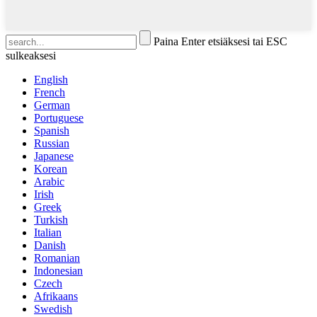
Paina Enter etsiäksesi tai ESC
sulkeaksesi
English
French
German
Portuguese
Spanish
Russian
Japanese
Korean
Arabic
Irish
Greek
Turkish
Italian
Danish
Romanian
Indonesian
Czech
Afrikaans
Swedish