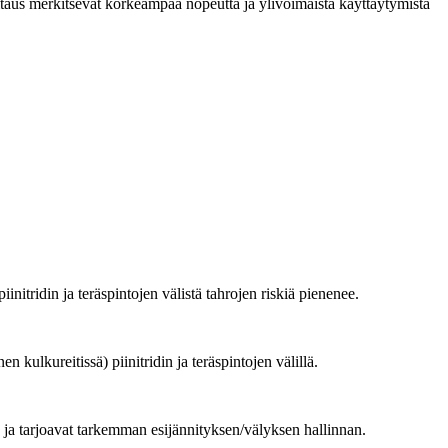
itaus merkitsevät korkeampaa nopeutta ja ylivoimaista käyttäytymistä
initridin ja teräspintojen välistä tahrojen riskiä pienenee.
kulkureitissä) piinitridin ja teräspintojen välillä.
n ja tarjoavat tarkemman esijännityksen/välyksen hallinnan.