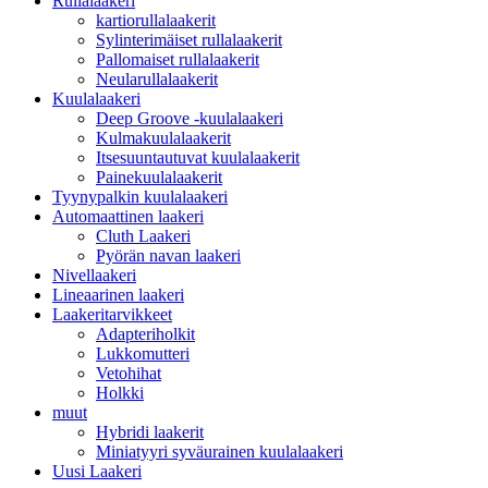
Rullalaakeri
kartiorullalaakerit
Sylinterimäiset rullalaakerit
Pallomaiset rullalaakerit
Neularullalaakerit
Kuulalaakeri
Deep Groove -kuulalaakeri
Kulmakuulalaakerit
Itsesuuntautuvat kuulalaakerit
Painekuulalaakerit
Tyynypalkin kuulalaakeri
Automaattinen laakeri
Cluth Laakeri
Pyörän navan laakeri
Nivellaakeri
Lineaarinen laakeri
Laakeritarvikkeet
Adapteriholkit
Lukkomutteri
Vetohihat
Holkki
muut
Hybridi laakerit
Miniatyyri syväurainen kuulalaakeri
Uusi Laakeri