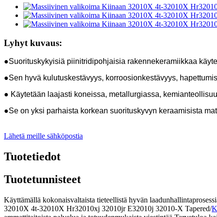
Lyhyt kuvaus:
●Suorituskykyisiä piinitridipohjaisia ​​rakennekeramiikkaa käy
●Sen hyvä kulutuskestävyys, korroosionkestävyys, hapettumis
● Käytetään laajasti koneissa, metallurgiassa, kemianteollisuud
●Se on yksi parhaista korkean suorituskyvyn keraamisista mat
Lähetä meille sähköpostia
Tuotetiedot
Tuotetunnisteet
Käyttämällä kokonaisvaltaista tieteellistä hyvän laadunhallintaproses
32010X 4t-32010X Hr32010xj 32010jr E32010j 32010-X Tapered/
K