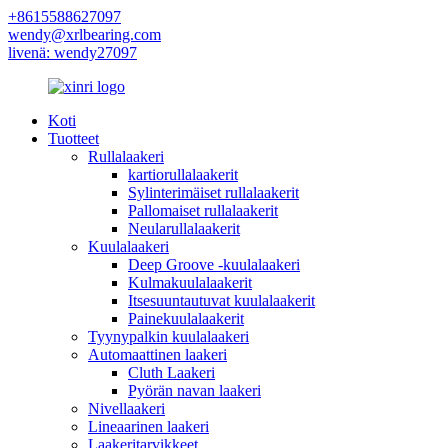
+8615588627097
wendy@xrlbearing.com
livenä: wendy27097
Koti
Tuotteet
Rullalaakeri
kartiorullalaakerit
Sylinterimäiset rullalaakerit
Pallomaiset rullalaakerit
Neularullalaakerit
Kuulalaakeri
Deep Groove -kuulalaakeri
Kulmakuulalaakerit
Itsesuuntautuvat kuulalaakerit
Painekuulalaakerit
Tyynypalkin kuulalaakeri
Automaattinen laakeri
Cluth Laakeri
Pyörän navan laakeri
Nivellaakeri
Lineaarinen laakeri
Laakeritarvikkeet