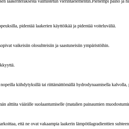
en laakeriteräksestä valmistetun vierintäelementin.Pienempi paino ja h
opeuksilla, pidentää laakerien käyttöikää ja pidentää voiteluväliä.
opivat vaikeisiin olosuhteisiin ja saastuneisiin ympäristöihin.
kkyyttä.
nopeilla kiihdytyksillä tai riittämättömällä hydrodynaamisella kalvolla, pi
än alttiita väärälle suolaantumiselle (matalien painaumien muodostuminen 
arkoittaa, että ne ovat vakaampia laakerin lämpötilagradienttien suhtee