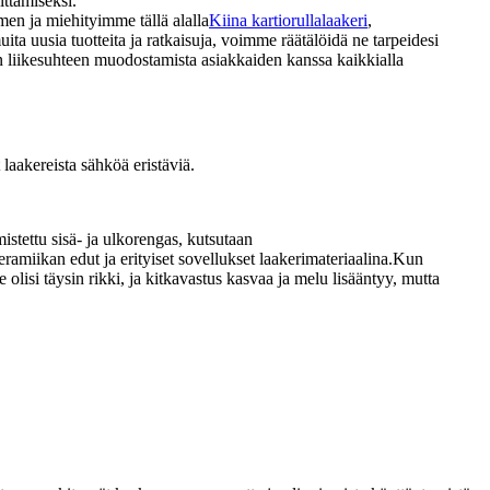
ittämiseksi.
men ja miehityimme tällä alalla
Kiina kartiorullalaakeri
,
 uusia tuotteita ja ratkaisuja, voimme räätälöidä ne tarpeidesi
en liikesuhteen muodostamista asiakkaiden kanssa kaikkialla
 laakereista sähköä eristäviä.
mistettu sisä- ja ulkorengas, kutsutaan
eramiikan edut ja erityiset sovellukset laakerimateriaalina.Kun
 olisi täysin rikki, ja kitkavastus kasvaa ja melu lisääntyy, mutta