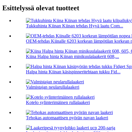
Esittelyssä olevat tuotteet
Tukkuhinta Kiinan Kiinan tehdas Hyvä laatu Com...
OEM-tehdas Kiinalle 6203 korkean lämpötilan korkean 
Kiina Halpa hinta Kiinan minikuulalaakerit 608,...
Halpa hinta Kiinan käsispinneritehtaan tukku Fid...
Valmistajan neularullalaakeri
Kotelo sylinterimäinen rullalaakeri
Tehokas automaattisen pyörän navan laakeri