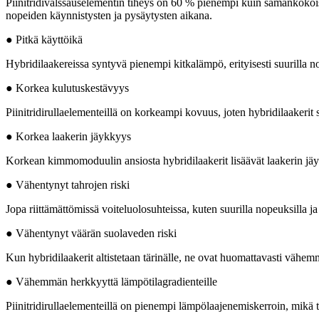
Piinitridivalssauselementin tiheys on 60 % pienempi kuin samankokois
nopeiden käynnistysten ja pysäytysten aikana.
● Pitkä käyttöikä
Hybridilaakereissa syntyvä pienempi kitkalämpö, ​​erityisesti suurilla n
● Korkea kulutuskestävyys
Piinitridirullaelementeillä on korkeampi kovuus, joten hybridilaakerit s
● Korkea laakerin jäykkyys
Korkean kimmomoduulin ansiosta hybridilaakerit lisäävät laakerin jäy
● Vähentynyt tahrojen riski
Jopa riittämättömissä voiteluolosuhteissa, kuten suurilla nopeuksilla ja 
● Vähentynyt väärän suolaveden riski
Kun hybridilaakerit altistetaan tärinälle, ne ovat huomattavasti vähemm
● Vähemmän herkkyyttä lämpötilagradienteille
Piinitridirullaelementeillä on pienempi lämpölaajenemiskerroin, mikä t