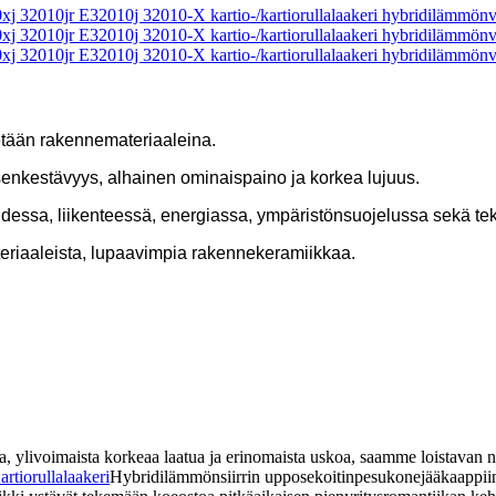
tetään rakennemateriaaleina.
enkestävyys, alhainen ominaispaino ja korkea lujuus.
essa, liikenteessä, energiassa, ympäristönsuojelussa sekä tekstii
eriaaleista, lupaavimpia rakennekeramiikkaa.
sia, ylivoimaista korkeaa laatua ja erinomaista uskoa, saamme loistavan 
artiorullalaakeri
Hybridilämmönsiirrin upposekoitinpesukonejääkaappiin, 