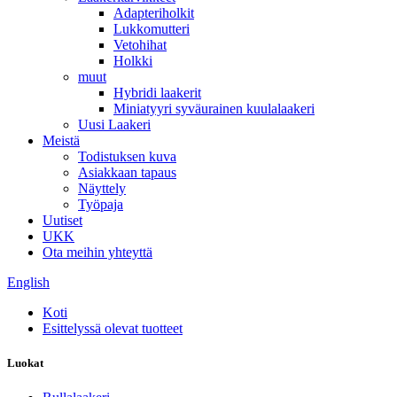
Adapteriholkit
Lukkomutteri
Vetohihat
Holkki
muut
Hybridi laakerit
Miniatyyri syväurainen kuulalaakeri
Uusi Laakeri
Meistä
Todistuksen kuva
Asiakkaan tapaus
Näyttely
Työpaja
Uutiset
UKK
Ota meihin yhteyttä
English
Koti
Esittelyssä olevat tuotteet
Luokat