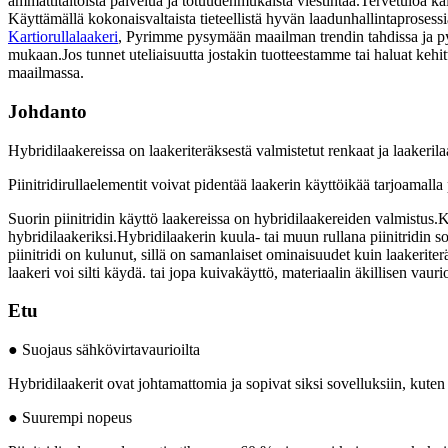
ammattitaitoista palvelua ja totuudenmukaista viestintää.Tervetuloa k
Käyttämällä kokonaisvaltaista tieteellistä hyvän laadunhallintaprosess
Kartiorullalaakeri
, Pyrimme pysymään maailman trendin tahdissa ja pyr
mukaan.Jos tunnet uteliaisuutta jostakin tuotteestamme tai haluat kehi
maailmassa.
Johdanto
Hybridilaakereissa on laakeriteräksestä valmistetut renkaat ja laakerilaa
Piinitridirullaelementit voivat pidentää laakerin käyttöikää tarjoamall
Suorin piinitridin käyttö laakereissa on hybridilaakereiden valmistus.Kuu
hybridilaakeriksi.Hybridilaakerin kuula- tai muun rullana piinitridin s
piinitridi on kulunut, sillä on samanlaiset ominaisuudet kuin laakeriterä
laakeri voi silti käydä. tai jopa kuivakäyttö, materiaalin äkillisen vaur
Etu
● Suojaus sähkövirtavaurioilta
Hybridilaakerit ovat johtamattomia ja sopivat siksi sovelluksiin, kute
● Suurempi nopeus