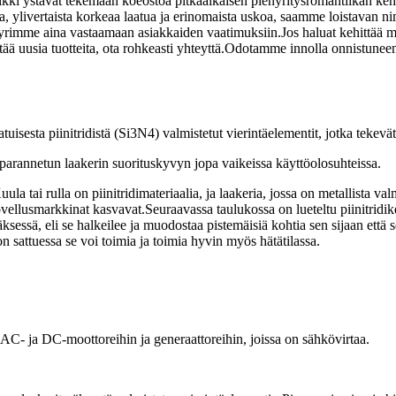
aikki ystävät tekemään koeostoa pitkäaikaisen pienyritysromantiikan keh
ia, ylivertaista korkeaa laatua ja erinomaista uskoa, saamme loistavan ni
imme aina vastaamaan asiakkaiden vaatimuksiin.Jos haluat kehittää muita
ttää uusia tuotteita, ota rohkeasti yhteyttä.Odotamme innolla onnistune
tuisesta piinitridistä (Si3N4) valmistetut vierintäelementit, jotka tekevät
a parannetun laakerin suorituskyvyn jopa vaikeissa käyttöolosuhteissa.
la tai rulla on piinitridimateriaalia, ja laakeria, jossa on metallista val
ovellusmarkkinat kasvavat.Seuraavassa taulukossa on lueteltu piinitridik
ksessä, eli se halkeilee ja muodostaa pistemäisiä kohtia sen sijaan että se
ion sattuessa se voi toimia ja toimia hyvin myös hätätilassa.
n AC- ja DC-moottoreihin ja generaattoreihin, joissa on sähkövirtaa.