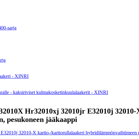
32010X Hr32010xj 32010jr E32010j 32010-X 
n, pesukoneen jääkaappi