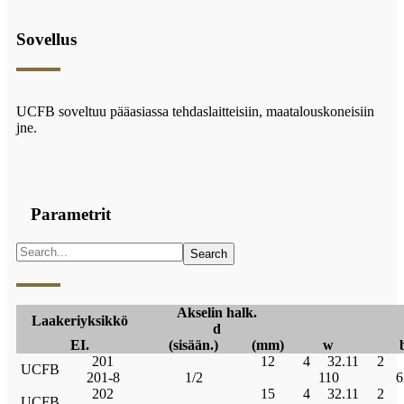
Sovellus
UCFB soveltuu pääasiassa tehdaslaitteisiin, maatalouskoneisiin
jne.
Parametrit
Akselin halk.
Laakeriyksikkö
d
EI.
(sisään.)
(mm)
w
201
12
4
32.11
2
UCFB
201-8
1/2
110
6
202
15
4
32.11
2
UCFB