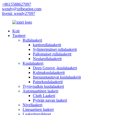
+8615588627097
wendy@xrlbearing.com
livenä: wendy27097
Koti
Tuotteet
Rullalaakeri
kartiorullalaakerit
Sylinterimäiset rullalaakerit
Pallomaiset rullalaakerit
Neularullalaakerit
Kuulalaakeri
Deep Groove -kuulalaakeri
Kulmakuulalaakerit
Itsesuuntautuvat kuulalaakerit
Painekuulalaakerit
Tyynypalkin kuulalaakeri
Automaattinen laakeri
Cluth Laakeri
Pyörän navan laakeri
Nivellaakeri
Lineaarinen laakeri
Laakeritarvikkeet