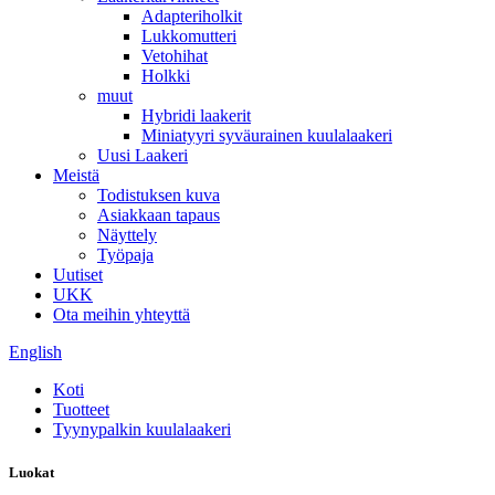
Adapteriholkit
Lukkomutteri
Vetohihat
Holkki
muut
Hybridi laakerit
Miniatyyri syväurainen kuulalaakeri
Uusi Laakeri
Meistä
Todistuksen kuva
Asiakkaan tapaus
Näyttely
Työpaja
Uutiset
UKK
Ota meihin yhteyttä
English
Koti
Tuotteet
Tyynypalkin kuulalaakeri
Luokat