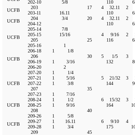
202-10
5/8
110
6
203
17
4
32.11
2
UCFB
203-11
16.11
110
6
204
3/4
20
4
32.11
2
UCFB
204-12
110
6
205-14
7/8
205-15
15/16
4
9/16
2
UCFB
205
25
116
6
205-16
1
206-18
1
1/8
206
30
5
1/5
3
UCFB
206-19
1
3/16
132
8
206-20
2
207-20
1
1/4
207-21
1
5/16
5
21/32
3
UCFB
207-22
1
3/8
144
9
207
35
207-23
1
7/16
208-24
1
1/2
6
15/32
3
UCFB
208-25
1
9/16
164
1
208
40
209-26
1
5/8
209-27
1
16.11
6
9/10
4
UCFB
209-28
1
3/4
175
1
209
45