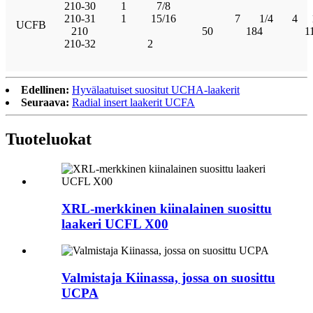
210-30
1
7/8
210-31
1
15/16
7
1/4
4
UCFB
210
50
184
1
210-32
2
Edellinen:
Hyvälaatuiset suositut UCHA-laakerit
Seuraava:
Radial insert laakerit UCFA
Tuoteluokat
XRL-merkkinen kiinalainen suosittu
laakeri UCFL X00
Valmistaja Kiinassa, jossa on suosittu
UCPA