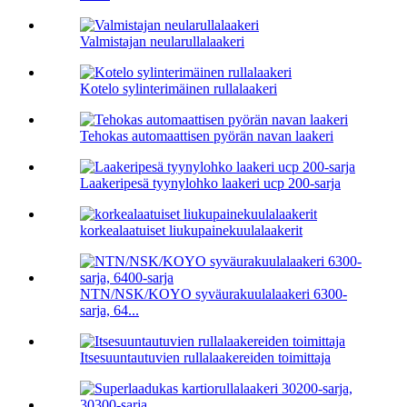
Valmistajan neularullalaakeri
Kotelo sylinterimäinen rullalaakeri
Tehokas automaattisen pyörän navan laakeri
Laakeripesä tyynylohko laakeri ucp 200-sarja
korkealaatuiset liukupainekuulalaakerit
NTN/NSK/KOYO syväurakuulalaakeri 6300-
sarja, 64...
Itsesuuntautuvien rullalaakereiden toimittaja