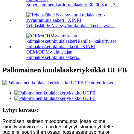
Superlaatuinen kartiorullalaakeri 30200-sarja, 3...
Tehdaslähde Nsk syväurakuulalaakeri - syvä ...
OEM/ODM-valmistajan
kulmakosketinkuulalaakeri...
Pallomainen kuulalaakeriyksikkö UCFB
Lyhyt kuvaus:
Rombisen istuimen muodonmuutos, jossa kolme
kiinnitysruuvin reikää on keskittynyt istuimen yhdelle
puolelle, sopii siihen osaan, jossa asennuspinta on