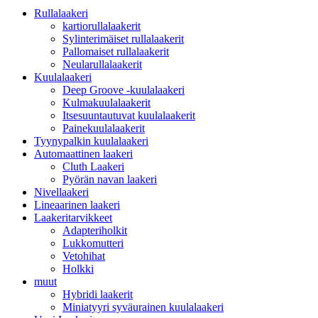
Rullalaakeri
kartiorullalaakerit
Sylinterimäiset rullalaakerit
Pallomaiset rullalaakerit
Neularullalaakerit
Kuulalaakeri
Deep Groove -kuulalaakeri
Kulmakuulalaakerit
Itsesuuntautuvat kuulalaakerit
Painekuulalaakerit
Tyynypalkin kuulalaakeri
Automaattinen laakeri
Cluth Laakeri
Pyörän navan laakeri
Nivellaakeri
Lineaarinen laakeri
Laakeritarvikkeet
Adapteriholkit
Lukkomutteri
Vetohihat
Holkki
muut
Hybridi laakerit
Miniatyyri syväurainen kuulalaakeri