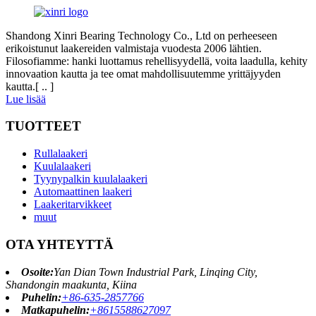
Shandong Xinri Bearing Technology Co., Ltd on perheeseen
erikoistunut laakereiden valmistaja vuodesta 2006 lähtien.
Filosofiamme: hanki luottamus rehellisyydellä, voita laadulla, kehity
innovaation kautta ja tee omat mahdollisuutemme yrittäjyyden
kautta.[ .. ]
Lue lisää
TUOTTEET
Rullalaakeri
Kuulalaakeri
Tyynypalkin kuulalaakeri
Automaattinen laakeri
Laakeritarvikkeet
muut
OTA YHTEYTTÄ
Osoite:
Yan Dian Town Industrial Park, Linqing City,
Shandongin maakunta, Kiina
Puhelin:
+86-635-2857766
Matkapuhelin:
+8615588627097