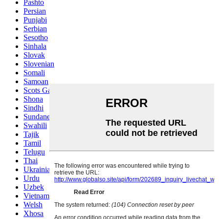
Pashto
Persian
Punjabi
Serbian
Sesotho
Sinhala
Slovak
Slovenian
Somali
Samoan
Scots Gaelic
Shona
Sindhi
Sundanese
Swahili
Tajik
Tamil
Telugu
Thai
Ukrainian
Urdu
Uzbek
Vietnamese
Welsh
Xhosa