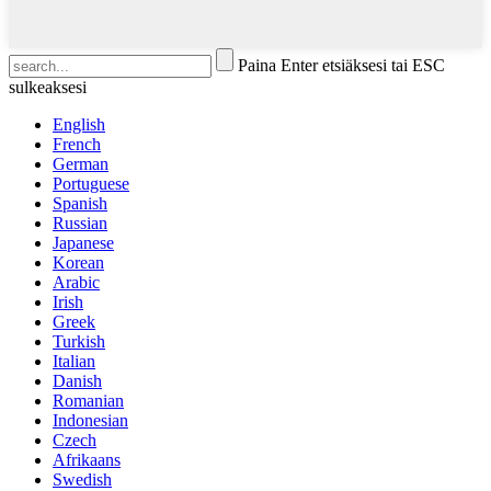
Paina Enter etsiäksesi tai ESC
sulkeaksesi
English
French
German
Portuguese
Spanish
Russian
Japanese
Korean
Arabic
Irish
Greek
Turkish
Italian
Danish
Romanian
Indonesian
Czech
Afrikaans
Swedish