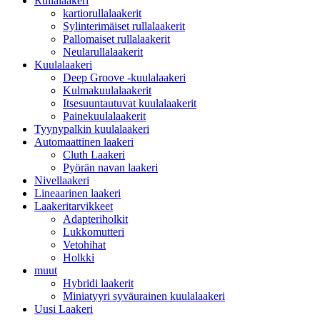
Rullalaakeri
kartiorullalaakerit
Sylinterimäiset rullalaakerit
Pallomaiset rullalaakerit
Neularullalaakerit
Kuulalaakeri
Deep Groove -kuulalaakeri
Kulmakuulalaakerit
Itsesuuntautuvat kuulalaakerit
Painekuulalaakerit
Tyynypalkin kuulalaakeri
Automaattinen laakeri
Cluth Laakeri
Pyörän navan laakeri
Nivellaakeri
Lineaarinen laakeri
Laakeritarvikkeet
Adapteriholkit
Lukkomutteri
Vetohihat
Holkki
muut
Hybridi laakerit
Miniatyyri syväurainen kuulalaakeri
Uusi Laakeri