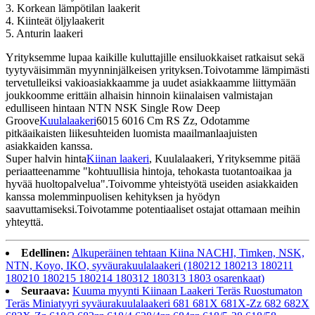
3. Korkean lämpötilan laakerit
4. Kiinteät öljylaakerit
5. Anturin laakeri
Yrityksemme lupaa kaikille kuluttajille ensiluokkaiset ratkaisut sekä
tyytyväisimmän myynninjälkeisen yrityksen.Toivotamme lämpimästi
tervetulleiksi vakioasiakkaamme ja uudet asiakkaamme liittymään
joukkoomme erittäin alhaisin hinnoin kiinalaisen valmistajan
edulliseen hintaan NTN NSK Single Row Deep
Groove
Kuulalaakeri
6015 6016 Cm RS Zz, Odotamme
pitkäaikaisten liikesuhteiden luomista maailmanlaajuisten
asiakkaiden kanssa.
Super halvin hinta
Kiinan laakeri
, Kuulalaakeri, Yrityksemme pitää
periaatteenamme "kohtuullisia hintoja, tehokasta tuotantoaikaa ja
hyvää huoltopalvelua".Toivomme yhteistyötä useiden asiakkaiden
kanssa molemminpuolisen kehityksen ja hyödyn
saavuttamiseksi.Toivotamme potentiaaliset ostajat ottamaan meihin
yhteyttä.
Edellinen:
Alkuperäinen tehtaan Kiina NACHI, Timken, NSK,
NTN, Koyo, IKO, syväurakuulalaakeri (180212 180213 180211
180210 180215 180214 180312 180313 1803 osarenkaat)
Seuraava:
Kuuma myynti Kiinaan Laakeri Teräs Ruostumaton
Teräs Miniatyyri syväurakuulalaakeri 681 681X 681X-Zz 682 682X