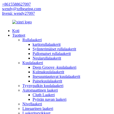
+8615588627097
wendy@xrlbearing.com
livenä: wendy27097
Koti
Tuotteet
Rullalaakeri
kartiorullalaakerit
Sylinterimäiset rullalaakerit
Pallomaiset rullalaakerit
Neularullalaakerit
Kuulalaakeri
Deep Groove -kuulalaakeri
Kulmakuulalaakerit
Itsesuuntautuvat kuulalaakerit
Painekuulalaakerit
Tyynypalkin kuulalaakeri
Automaattinen laakeri
Cluth Laakeri
Pyörän navan laakeri
Nivellaakeri
Lineaarinen laakeri
Laakeritarvikkeet