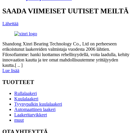
SAADA VIIMEISET UUTISET MEILTÄ
Lähettää
Shandong Xinri Bearing Technology Co., Ltd on perheeseen
erikoistunut laakereiden valmistaja vuodesta 2006 lähtien.
Filosofiamme: hanki luottamus rehellisyydellä, voita laadulla, kehity
innovaation kautta ja tee omat mahdollisuutemme yrittäjyyden
kautta.[ .. ]
Lue lisää
TUOTTEET
Rullalaakeri
Kuulalaakeri
Tyynypalkin kuulalaakeri
Automaattinen laakeri
Laakeritarvikkeet
muut
OTA YHTEYTTÄ