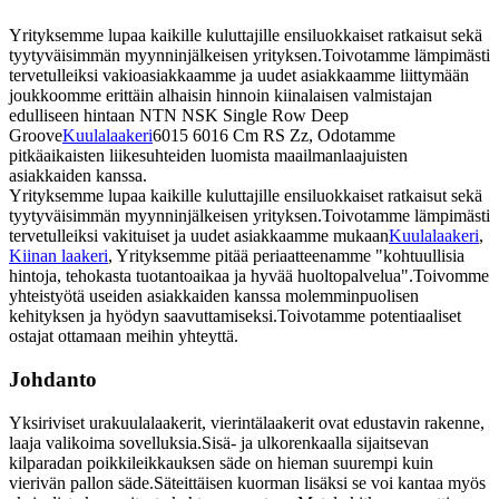
Yrityksemme lupaa kaikille kuluttajille ensiluokkaiset ratkaisut sekä
tyytyväisimmän myynninjälkeisen yrityksen.Toivotamme lämpimästi
tervetulleiksi vakioasiakkaamme ja uudet asiakkaamme liittymään
joukkoomme erittäin alhaisin hinnoin kiinalaisen valmistajan
edulliseen hintaan NTN NSK Single Row Deep
Groove
Kuulalaakeri
6015 6016 Cm RS Zz, Odotamme
pitkäaikaisten liikesuhteiden luomista maailmanlaajuisten
asiakkaiden kanssa.
Yrityksemme lupaa kaikille kuluttajille ensiluokkaiset ratkaisut sekä
tyytyväisimmän myynninjälkeisen yrityksen.Toivotamme lämpimästi
tervetulleiksi vakituiset ja uudet asiakkaamme mukaan
Kuulalaakeri
,
Kiinan laakeri
, Yrityksemme pitää periaatteenamme "kohtuullisia
hintoja, tehokasta tuotantoaikaa ja hyvää huoltopalvelua".Toivomme
yhteistyötä useiden asiakkaiden kanssa molemminpuolisen
kehityksen ja hyödyn saavuttamiseksi.Toivotamme potentiaaliset
ostajat ottamaan meihin yhteyttä.
Johdanto
Yksiriviset urakuulalaakerit, vierintälaakerit ovat edustavin rakenne,
laaja valikoima sovelluksia.Sisä- ja ulkorenkaalla sijaitsevan
kilparadan poikkileikkauksen säde on hieman suurempi kuin
vierivän pallon säde.Säteittäisen kuorman lisäksi se voi kantaa myös