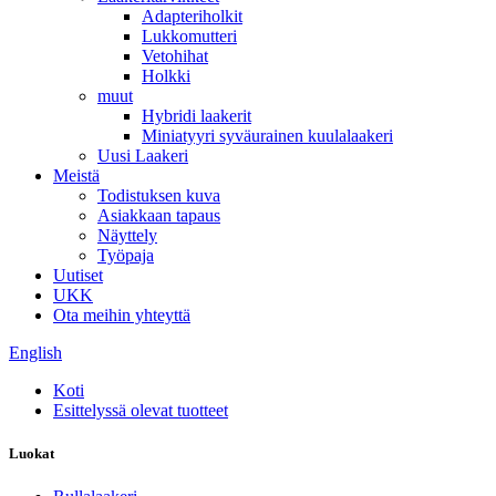
Adapteriholkit
Lukkomutteri
Vetohihat
Holkki
muut
Hybridi laakerit
Miniatyyri syväurainen kuulalaakeri
Uusi Laakeri
Meistä
Todistuksen kuva
Asiakkaan tapaus
Näyttely
Työpaja
Uutiset
UKK
Ota meihin yhteyttä
English
Koti
Esittelyssä olevat tuotteet
Luokat