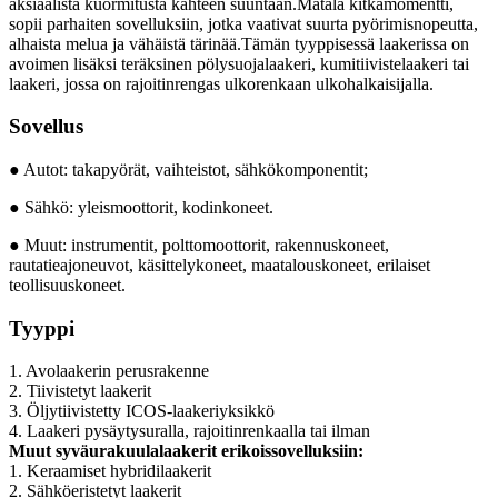
aksiaalista kuormitusta kahteen suuntaan.Matala kitkamomentti,
sopii parhaiten sovelluksiin, jotka vaativat suurta pyörimisnopeutta,
alhaista melua ja vähäistä tärinää.Tämän tyyppisessä laakerissa on
avoimen lisäksi teräksinen pölysuojalaakeri, kumitiivistelaakeri tai
laakeri, jossa on rajoitinrengas ulkorenkaan ulkohalkaisijalla.
Sovellus
● Autot: takapyörät, vaihteistot, sähkökomponentit;
● Sähkö: yleismoottorit, kodinkoneet.
● Muut: instrumentit, polttomoottorit, rakennuskoneet,
rautatieajoneuvot, käsittelykoneet, maatalouskoneet, erilaiset
teollisuuskoneet.
Tyyppi
1. Avolaakerin perusrakenne
2. Tiivistetyt laakerit
3. Öljytiivistetty ICOS-laakeriyksikkö
4. Laakeri pysäytysuralla, rajoitinrenkaalla tai ilman
Muut syväurakuulalaakerit erikoissovelluksiin:
1. Keraamiset hybridilaakerit
2. Sähköeristetyt laakerit