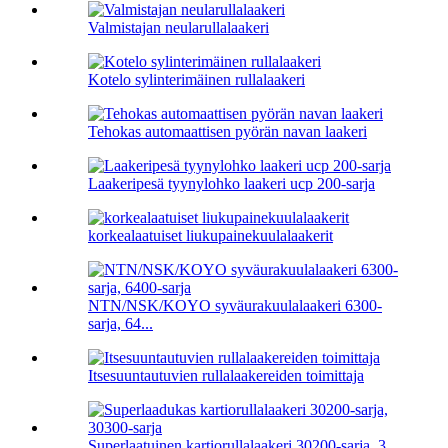
Valmistajan neularullalaakeri
Kotelo sylinterimäinen rullalaakeri
Tehokas automaattisen pyörän navan laakeri
Laakeripesä tyynylohko laakeri ucp 200-sarja
korkealaatuiset liukupainekuulalaakerit
NTN/NSK/KOYO syväurakuulalaakeri 6300-
sarja, 64...
Itsesuuntautuvien rullalaakereiden toimittaja
Superlaatuinen kartiorullalaakeri 30200-sarja, 3...