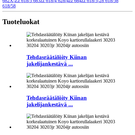
682X-Zz 618/3 683zz 618/4 628/4zz 684zz 618/5-28 618/58
618/58
Tuoteluokat
Tehdasräätälöity Kiinan
jakelijankestävä ...
Tehdasräätälöity Kiinan
jakelijankestävä ...