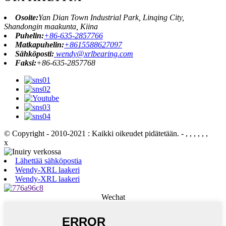
Osoite:
Yan Dian Town Industrial Park, Linqing City,
Shandongin maakunta, Kiina
Puhelin:
+86-635-2857766
Matkapuhelin:
+8615588627097
Sähköposti:
wendy@xrlbearing.com
Faksi:
+86-635-2857768
© Copyright - 2010-2021 : Kaikki oikeudet pidätetään.
- , , , , , ,
x
Lähettää sähköpostia
Wendy-XRL laakeri
Wendy-XRL laakeri
Wechat