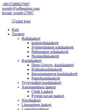
+8615588627097
wendy@xrlbearing.com
livenä: wendy27097
Koti
Tuotteet
Rullalaakeri
kartiorullalaakerit
Sylinterimäiset rullalaakerit
Pallomaiset rullalaakerit
Neularullalaakerit
Kuulalaakeri
Deep Groove -kuulalaakeri
Kulmakuulalaakerit
Itsesuuntautuvat kuulalaakerit
Painekuulalaakerit
Tyynypalkin kuulalaakeri
Automaattinen laakeri
Cluth Laakeri
Pyörän navan laakeri
Nivellaakeri
Lineaarinen laakeri
Laakeritarvikkeet