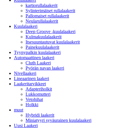
Rullalaakeri
kartiorullalaakerit
Sylinterimäiset rullalaakerit
Pallomaiset rullalaakerit
Neularullalaakerit
Kuulalaakeri
Deep Groove -kuulalaakeri
Kulmakuulalaakerit
Itsesuuntautuvat kuulalaakerit
Painekuulalaakerit
Tyynypalkin kuulalaakeri
Automaattinen laakeri
Cluth Laakeri
Pyörän navan laakeri
Nivellaakeri
Lineaarinen laakeri
Laakeritarvikkeet
Adapteriholkit
Lukkomutteri
Vetohihat
Holkki
muut
Hybridi laakerit
Miniatyyri syväurainen kuulalaakeri
Uusi Laakeri