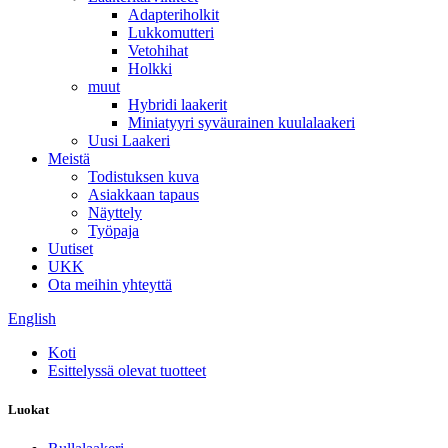
Adapteriholkit
Lukkomutteri
Vetohihat
Holkki
muut
Hybridi laakerit
Miniatyyri syväurainen kuulalaakeri
Uusi Laakeri
Meistä
Todistuksen kuva
Asiakkaan tapaus
Näyttely
Työpaja
Uutiset
UKK
Ota meihin yhteyttä
English
Koti
Esittelyssä olevat tuotteet
Luokat