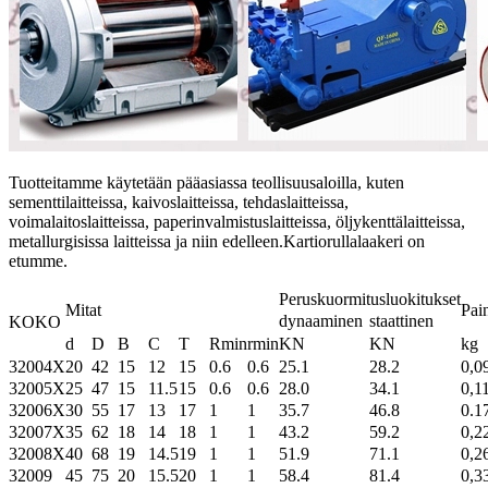
Tuotteitamme käytetään pääasiassa teollisuusaloilla, kuten
sementtilaitteissa, kaivoslaitteissa, tehdaslaitteissa,
voimalaitoslaitteissa, paperinvalmistuslaitteissa, öljykenttälaitteissa,
metallurgisissa laitteissa ja niin edelleen.Kartiorullalaakeri on
etumme.
Peruskuormitusluokitukset
Mitat
Pai
dynaaminen
staattinen
KOKO
d
D
B
C
T
Rmin
rmin
KN
KN
kg
32004X
20
42
15
12
15
0.6
0.6
25.1
28.2
0,0
32005X
25
47
15
11.5
15
0.6
0.6
28.0
34.1
0,1
32006X
30
55
17
13
17
1
1
35.7
46.8
0.1
32007X
35
62
18
14
18
1
1
43.2
59.2
0,2
32008X
40
68
19
14.5
19
1
1
51.9
71.1
0,2
32009
45
75
20
15.5
20
1
1
58.4
81.4
0,3