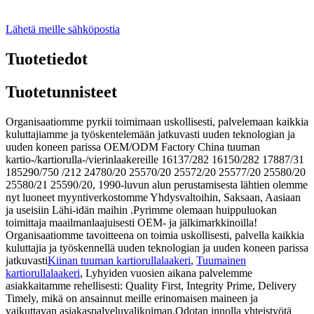
Lähetä meille sähköpostia
Tuotetiedot
Tuotetunnisteet
Organisaatiomme pyrkii toimimaan uskollisesti, palvelemaan kaikkia
kuluttajiamme ja työskentelemään jatkuvasti uuden teknologian ja
uuden koneen parissa OEM/ODM Factory China tuuman
kartio-/kartiorulla-/vierinlaakereille 16137/282 16150/282 17887/31
185290/750 /212 24780/20 25570/20 25572/20 25577/20 25580/20
25580/21 25590/20, 1990-luvun alun perustamisesta lähtien olemme
nyt luoneet myyntiverkostomme Yhdysvaltoihin, Saksaan, Aasiaan
ja useisiin Lähi-idän maihin .Pyrimme olemaan huippuluokan
toimittaja maailmanlaajuisesti OEM- ja jälkimarkkinoilla!
Organisaatiomme tavoitteena on toimia uskollisesti, palvella kaikkia
kuluttajia ja työskennellä uuden teknologian ja uuden koneen parissa
jatkuvasti
Kiinan tuuman kartiorullalaakeri
,
Tuumainen
kartiorullalaakeri
, Lyhyiden vuosien aikana palvelemme
asiakkaitamme rehellisesti: Quality First, Integrity Prime, Delivery
Timely, mikä on ansainnut meille erinomaisen maineen ja
vaikuttavan asiakaspalveluvalikoiman.Odotan innolla yhteistyötä