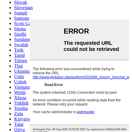
Slovak
Slovenian
Somali
Samoan
Scots Gaelic
Shona
Sindhi
Sundanese
Swahili
Tajik
Tamil
Telugu
Thai
Ukrainian
Urdu
Uzbek
Vietnamese
Welsh
Xhosa
Yiddish
Yoruba
Zulu
Kinyarwanda
Tatar
Oriya