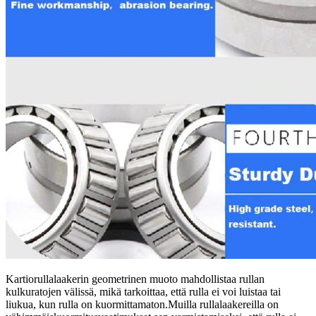
Kartiorullalaakerin geometrinen muoto mahdollistaa rullan
kulkuratojen välissä, mikä tarkoittaa, että rulla ei voi luistaa tai
liukua, kun rulla on kuormittamaton.Muilla rullalaakereilla on