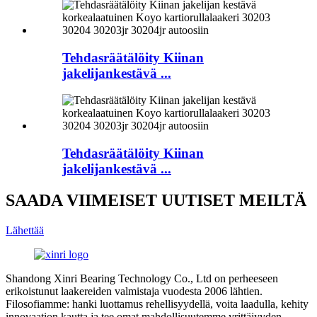
Tehdasräätälöity Kiinan
jakelijankestävä ...
Tehdasräätälöity Kiinan
jakelijankestävä ...
SAADA VIIMEISET UUTISET MEILTÄ
Lähettää
Shandong Xinri Bearing Technology Co., Ltd on perheeseen
erikoistunut laakereiden valmistaja vuodesta 2006 lähtien.
Filosofiamme: hanki luottamus rehellisyydellä, voita laadulla, kehity
innovaation kautta ja tee omat mahdollisuutemme yrittäjyyden