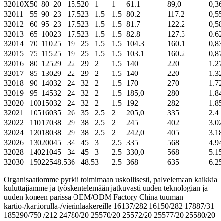
32010X
50
80
20
15.5
20
1
1
61.1
89,0
0,3
32011
55
90
23
17.5
23
1.5
1.5
80.2
117.2
0,5
32012
60
95
23
17.5
23
1.5
1.5
81.7
122.2
0,5
32013
65
100
23
17.5
23
1.5
1.5
82.8
127.3
0,6
32014
70
110
25
19
25
1.5
1.5
104.3
160.1
0,8
32015
75
115
25
19
25
1.5
1.5
103.1
160.2
0,8
32016
80
125
29
22
29
2
1.5
140
220
1.2
32017
85
130
29
22
29
2
1.5
140
220
1.3
32018
90
140
32
24
32
2
1.5
170
270
1.7
32019
95
145
32
24
32
2
1.5
185,0
280
1.8
32020
100
150
32
24
32
2
1.5
192
282
1.8
32021
105
160
35
26
35
2.5
2
205,0
335
2.4
32022
110
170
38
29
38
2.5
2
245
402
3.0
32024
120
180
38
29
38
2.5
2
242,0
405
3.1
32026
130
200
45
34
45
3
2.5
335
568
4.9
32028
140
210
45
34
45
3
2.5
330,0
568
5.1
32030
150
225
48.5
36
48.5
3
2.5
368
635
6.2
Organisaatiomme pyrkii toimimaan uskollisesti, palvelemaan kaikkia
kuluttajiamme ja työskentelemään jatkuvasti uuden teknologian ja
uuden koneen parissa OEM/ODM Factory China tuuman
kartio-/kartiorulla-/vierinlaakereille 16137/282 16150/282 17887/31
185290/750 /212 24780/20 25570/20 25572/20 25577/20 25580/20