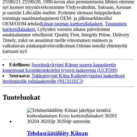
25580/21 25590/20, 1990-luvun alun perustamisesta lähtien olemme
nyt luoneet myyntiverkostomme Yhdysvaltoihin, Saksaan, Aasiaan
ja useisiin Lähi-idän maihin .Pyrimme olemaan huippuluokan
toimittaja maailmanlaajuisesti OEM- ja jälkimarkkinoilla!
OEM/ODM-tehdas
Kiinan tuuman kartiorullalaakeri
,
Tuumainen
kartiorullalaakeri
, Lyhyiden vuosien aikana palvelemme
asiakkaitamme rehellisesti: Quality First, Integrity Prime, Delivery
Timely, mikä on ansainnut meille erinomaisen maineen ja
vaikuttavan asiakaspalveluvalikoiman.Odotan innolla yhteistyötä
kanssasi nyt!
Edellinen:
Suorituskykyiset Kiinan suuren kapasiteetin
koneenosat Kromiteräskotelot tyynyn laakereista (UCP209)
Seuraava:
Tukkumyynti Kiina Kaikentyyppiset laakerikoot
lieriömäisille rullalaakereille (NU311ECJ)
Tuoteluokat
Tehdasräätälöity Kiinan