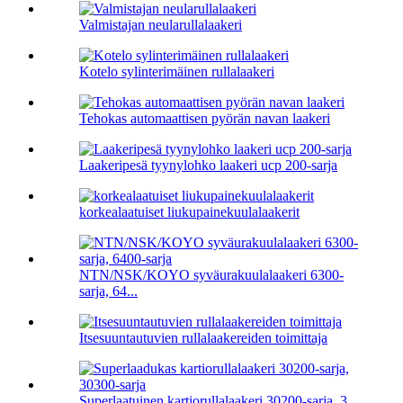
Valmistajan neularullalaakeri
Kotelo sylinterimäinen rullalaakeri
Tehokas automaattisen pyörän navan laakeri
Laakeripesä tyynylohko laakeri ucp 200-sarja
korkealaatuiset liukupainekuulalaakerit
NTN/NSK/KOYO syväurakuulalaakeri 6300-
sarja, 64...
Itsesuuntautuvien rullalaakereiden toimittaja
Superlaatuinen kartiorullalaakeri 30200-sarja, 3...