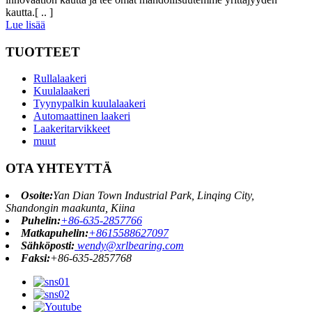
kautta.[ .. ]
Lue lisää
TUOTTEET
Rullalaakeri
Kuulalaakeri
Tyynypalkin kuulalaakeri
Automaattinen laakeri
Laakeritarvikkeet
muut
OTA YHTEYTTÄ
Osoite:
Yan Dian Town Industrial Park, Linqing City,
Shandongin maakunta, Kiina
Puhelin:
+86-635-2857766
Matkapuhelin:
+8615588627097
Sähköposti:
wendy@xrlbearing.com
Faksi:
+86-635-2857768