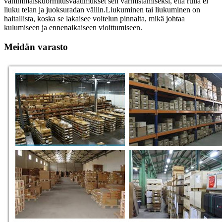
vähimmäiskuormitusvaatimukset sen varmistamiseksi, että rulla ei
liuku telan ja juoksuradan väliin.Liukuminen tai liukuminen on
haitallista, koska se lakaisee voitelun pinnalta, mikä johtaa
kulumiseen ja ennenaikaiseen vioittumiseen.
Meidän varasto