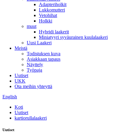
Adapteriholkit
Lukkomutteri
Vetohihat
Holkki
muut
Hybridi laakerit
Miniatyyri syväurainen kuulalaakeri
Uusi Laakeri
Meistä
Todistuksen kuva
Asiakkaan tapaus
Näyttely
Työpaja
Uutiset
UKK
Ota meihin yhteyttä
English
Koti
Uutiset
kartiorullalaakeri
Uutiset