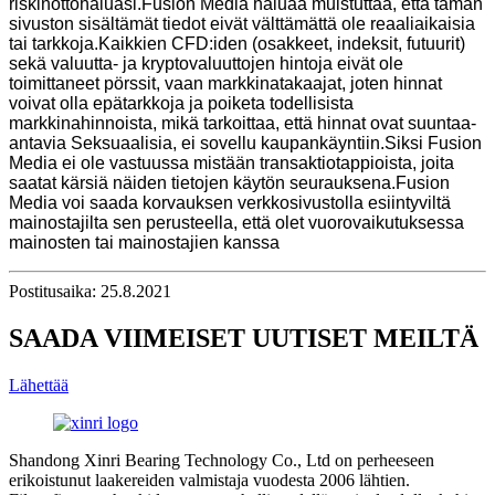
riskinottohaluasi.Fusion Media haluaa muistuttaa, että tämän
sivuston sisältämät tiedot eivät välttämättä ole reaaliaikaisia ​​
tai tarkkoja.Kaikkien CFD:iden (osakkeet, indeksit, futuurit)
sekä valuutta- ja kryptovaluuttojen hintoja eivät ole
toimittaneet pörssit, vaan markkinatakaajat, joten hinnat
voivat olla epätarkkoja ja poiketa todellisista
markkinahinnoista, mikä tarkoittaa, että hinnat ovat suuntaa-
antavia Seksuaalisia, ei sovellu kaupankäyntiin.Siksi Fusion
Media ei ole vastuussa mistään transaktiotappioista, joita
saatat kärsiä näiden tietojen käytön seurauksena.Fusion
Media voi saada korvauksen verkkosivustolla esiintyviltä
mainostajilta sen perusteella, että olet vuorovaikutuksessa
mainosten tai mainostajien kanssa
Postitusaika: 25.8.2021
SAADA VIIMEISET UUTISET MEILTÄ
Lähettää
Shandong Xinri Bearing Technology Co., Ltd on perheeseen
erikoistunut laakereiden valmistaja vuodesta 2006 lähtien.