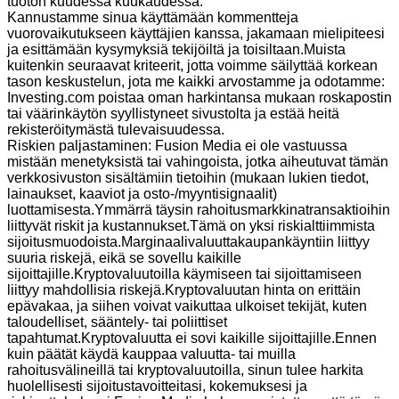
tuoton kuudessa kuukaudessa.
Kannustamme sinua käyttämään kommentteja
vuorovaikutukseen käyttäjien kanssa, jakamaan mielipiteesi
ja esittämään kysymyksiä tekijöiltä ja toisiltaan.Muista
kuitenkin seuraavat kriteerit, jotta voimme säilyttää korkean
tason keskustelun, jota me kaikki arvostamme ja odotamme:
Investing.com poistaa oman harkintansa mukaan roskapostin
tai väärinkäytön syyllistyneet sivustolta ja estää heitä
rekisteröitymästä tulevaisuudessa.
Riskien paljastaminen: Fusion Media ei ole vastuussa
mistään menetyksistä tai vahingoista, jotka aiheutuvat tämän
verkkosivuston sisältämiin tietoihin (mukaan lukien tiedot,
lainaukset, kaaviot ja osto-/myyntisignaalit)
luottamisesta.Ymmärrä täysin rahoitusmarkkinatransaktioihin
liittyvät riskit ja kustannukset.Tämä on yksi riskialttiimmista
sijoitusmuodoista.Marginaalivaluuttakaupankäyntiin liittyy
suuria riskejä, eikä se sovellu kaikille
sijoittajille.Kryptovaluutoilla käymiseen tai sijoittamiseen
liittyy mahdollisia riskejä.Kryptovaluutan hinta on erittäin
epävakaa, ja siihen voivat vaikuttaa ulkoiset tekijät, kuten
taloudelliset, sääntely- tai poliittiset
tapahtumat.Kryptovaluutta ei sovi kaikille sijoittajille.Ennen
kuin päätät käydä kauppaa valuutta- tai muilla
rahoitusvälineillä tai kryptovaluutoilla, sinun tulee harkita
huolellisesti sijoitustavoitteitasi, kokemuksesi ja