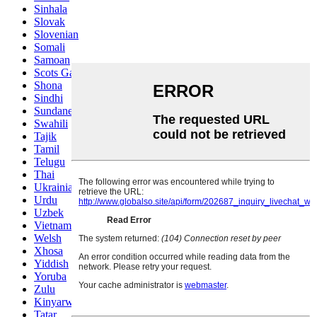
Sinhala
Slovak
Slovenian
Somali
Samoan
Scots Gaelic
Shona
Sindhi
Sundanese
Swahili
Tajik
Tamil
Telugu
Thai
Ukrainian
Urdu
Uzbek
Vietnamese
Welsh
Xhosa
Yiddish
Yoruba
Zulu
Kinyarwanda
Tatar