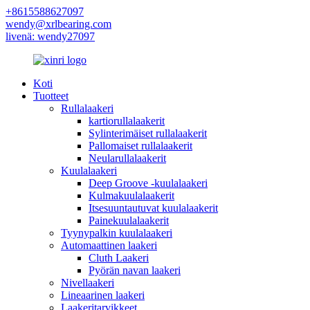
+8615588627097
wendy@xrlbearing.com
livenä: wendy27097
Koti
Tuotteet
Rullalaakeri
kartiorullalaakerit
Sylinterimäiset rullalaakerit
Pallomaiset rullalaakerit
Neularullalaakerit
Kuulalaakeri
Deep Groove -kuulalaakeri
Kulmakuulalaakerit
Itsesuuntautuvat kuulalaakerit
Painekuulalaakerit
Tyynypalkin kuulalaakeri
Automaattinen laakeri
Cluth Laakeri
Pyörän navan laakeri
Nivellaakeri
Lineaarinen laakeri
Laakeritarvikkeet