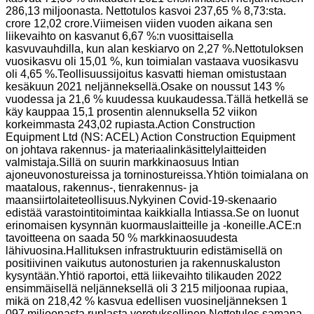
286,13 miljoonasta. Nettotulos kasvoi 237,65 % 8,73:sta.
crore 12,02 crore.Viimeisen viiden vuoden aikana sen
liikevaihto on kasvanut 6,67 %:n vuosittaisella
kasvuvauhdilla, kun alan keskiarvo on 2,27 %.Nettotuloksen
vuosikasvu oli 15,01 %, kun toimialan vastaava vuosikasvu
oli 4,65 %.Teollisuussijoitus kasvatti hieman omistustaan ​​
kesäkuun 2021 neljänneksellä.Osake on noussut 143 %
vuodessa ja 21,6 % kuudessa kuukaudessa.Tällä hetkellä se
käy kauppaa 15,1 prosentin alennuksella 52 viikon
korkeimmasta 243,02 rupiasta.Action Construction
Equipment Ltd (NS: ACEL) Action Construction Equipment
on johtava rakennus- ja materiaalinkäsittelylaitteiden
valmistaja.Sillä on suurin markkinaosuus Intian
ajoneuvonostureissa ja torninostureissa.Yhtiön toimialana on
maatalous, rakennus-, tienrakennus- ja
maansiirtolaiteteollisuus.Nykyinen Covid-19-skenaario
edistää varastointitoimintaa kaikkialla Intiassa.Se on luonut
erinomaisen kysynnän kuormauslaitteille ja -koneille.ACE:n
tavoitteena on saada 50 % markkinaosuudesta
lähivuosina.Hallituksen infrastruktuurin edistämisellä on
positiivinen vaikutus autonosturien ja rakennuskaluston
kysyntään.Yhtiö raportoi, että liikevaihto tilikauden 2022
ensimmäisellä neljänneksellä oli 3 215 miljoonaa rupiaa,
mikä on 218,42 % kasvua edellisen vuosineljänneksen 1
097 miljoonasta ruplasta.verotuksellinen.Nettotulos samana