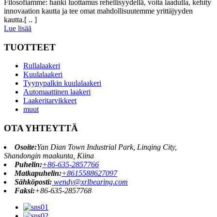
Filosofiamme: hanki luottamus rehellisyydellä, voita laadulla, kehity
innovaation kautta ja tee omat mahdollisuutemme yrittäjyyden
kautta.[ .. ]
Lue lisää
TUOTTEET
Rullalaakeri
Kuulalaakeri
Tyynypalkin kuulalaakeri
Automaattinen laakeri
Laakeritarvikkeet
muut
OTA YHTEYTTÄ
Osoite:
Yan Dian Town Industrial Park, Linqing City,
Shandongin maakunta, Kiina
Puhelin:
+86-635-2857766
Matkapuhelin:
+8615588627097
Sähköposti:
wendy@xrlbearing.com
Faksi:
+86-635-2857768