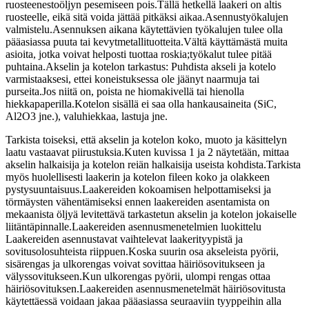
ruosteenestoöljyn pesemiseen pois.Tällä hetkellä laakeri on altis
ruosteelle, eikä sitä voida jättää pitkäksi aikaa.Asennustyökalujen
valmistelu.Asennuksen aikana käytettävien työkalujen tulee olla
pääasiassa puuta tai kevytmetallituotteita.Vältä käyttämästä muita
asioita, jotka voivat helposti tuottaa roskia;työkalut tulee pitää
puhtaina.Akselin ja kotelon tarkastus: Puhdista akseli ja kotelo
varmistaaksesi, ettei koneistuksessa ole jäänyt naarmuja tai
purseita.Jos niitä on, poista ne hiomakivellä tai hienolla
hiekkapaperilla.Kotelon sisällä ei saa olla hankausaineita (SiC,
Al2O3 jne.), valuhiekkaa, lastuja jne.
Tarkista toiseksi, että akselin ja kotelon koko, muoto ja käsittelyn
laatu vastaavat piirustuksia.Kuten kuvissa 1 ja 2 näytetään, mittaa
akselin halkaisija ja kotelon reiän halkaisija useista kohdista.Tarkista
myös huolellisesti laakerin ja kotelon fileen koko ja olakkeen
pystysuuntaisuus.Laakereiden kokoamisen helpottamiseksi ja
törmäysten vähentämiseksi ennen laakereiden asentamista on
mekaanista öljyä levitettävä tarkastetun akselin ja kotelon jokaiselle
liitäntäpinnalle.Laakereiden asennusmenetelmien luokittelu
Laakereiden asennustavat vaihtelevat laakerityypistä ja
sovitusolosuhteista riippuen.Koska suurin osa akseleista pyörii,
sisärengas ja ulkorengas voivat sovittaa häiriösovitukseen ja
välyssovitukseen.Kun ulkorengas pyörii, ulompi rengas ottaa
häiriösovituksen.Laakereiden asennusmenetelmät häiriösovitusta
käytettäessä voidaan jakaa pääasiassa seuraaviin tyyppeihin alla