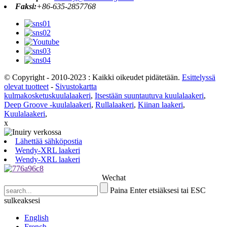
Faksi:
+86-635-2857768
© Copyright - 2010-2023 : Kaikki oikeudet pidätetään.
Esittelyssä
olevat tuotteet
-
Sivustokartta
kulmakosketuskuulalaakeri
,
Itsestään suuntautuva kuulalaakeri
,
Deep Groove -kuulalaakeri
,
Rullalaakeri
,
Kiinan laakeri
,
Kuulalaakeri
,
x
Lähettää sähköpostia
Wendy-XRL laakeri
Wendy-XRL laakeri
Wechat
Paina Enter etsiäksesi tai ESC
sulkeaksesi
English
French