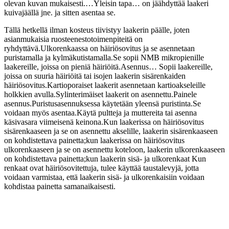
olevan kuvan mukaisesti.…Yleisin tapa… on jäähdyttää laakeri
kuivajäällä jne. ja sitten asentaa se.
Tällä hetkellä ilman kosteus tiivistyy laakerin päälle, joten
asianmukaisia ​​ruosteenestotoimenpiteitä on
ryhdyttävä.Ulkorenkaassa on häiriösovitus ja se asennetaan
puristamalla ja kylmäkutistamalla.Se sopii NMB mikropienille
laakereille, joissa on pieniä häiriöitä.Asennus… Sopii laakereille,
joissa on suuria häiriöitä tai isojen laakerin sisärenkaiden
häiriösovitus.Kartioporaiset laakerit asennetaan kartioakseleille
holkkien avulla.Sylinterimäiset laakerit on asennettu.Painele
asennus.Puristusasennuksessa käytetään yleensä puristinta.Se
voidaan myös asentaa.Käytä pultteja ja muttereita tai asenna
käsivasara viimeisenä keinona.Kun laakerissa on häiriösovitus
sisärenkaaseen ja se on asennettu akselille, laakerin sisärenkaaseen
on kohdistettava painetta;kun laakerissa on häiriösovitus
ulkorenkaaseen ja se on asennettu koteloon, laakerin ulkorenkaaseen
on kohdistettava painetta;kun laakerin sisä- ja ulkorenkaat Kun
renkaat ovat häiriösovitettuja, tulee käyttää taustalevyjä, jotta
voidaan varmistaa, että laakerin sisä- ja ulkorenkaisiin voidaan
kohdistaa painetta samanaikaisesti.