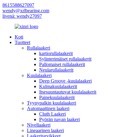
8615588627097
wendy@xrlbearing.com
livenä: wendy27097
Koti
Tuotteet
Rullalaakeri
kartiorullalaakerit
Sylinterimäiset rullalaakerit
Pallomaiset rullalaakerit
Neularullalaakerit
Kuulalaakeri
Deep Groove -kuulalaakeri
Kulmakuulalaakerit
Itsesuuntautuvat kuulalaakerit
Painekuulalaakerit
Tyynypalkin kuulalaakeri
Automaattinen laakeri
Cluth Laakeri
Pyörän navan laakeri
Nivellaakeri
Lineaarinen laakeri
Laakeritarvikkeet