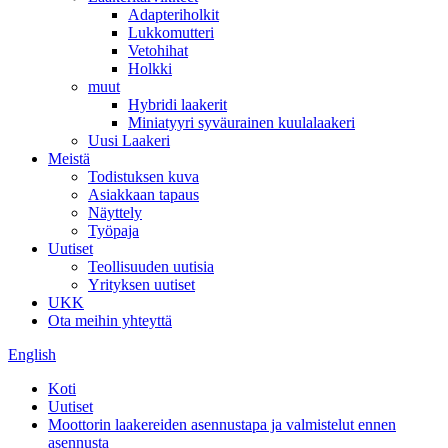
Adapteriholkit
Lukkomutteri
Vetohihat
Holkki
muut
Hybridi laakerit
Miniatyyri syväurainen kuulalaakeri
Uusi Laakeri
Meistä
Todistuksen kuva
Asiakkaan tapaus
Näyttely
Työpaja
Uutiset
Teollisuuden uutisia
Yrityksen uutiset
UKK
Ota meihin yhteyttä
English
Koti
Uutiset
Moottorin laakereiden asennustapa ja valmistelut ennen
asennusta