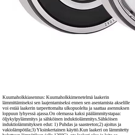
Kuumaholkkiasennus: Kuumaholkkimenetelmä laakerin
lämmittämiseksi sen laajentamiseksi ennen sen asentamista akselille
voi estää laakerin tarpeettomalta ulkopuolelta ja saattaa asennuksen
loppuun lyhyessä ajassa.On olemassa kaksi päälämmitystapaa:
öljykylpylämmitys ja sähköinen induktiolämmitys.Sähköisen
induktiolämmityksen edut: 1) Puhdas ja saasteeton;2) ajoitus ja
vakiolämpötila;3) Yksinkertainen käyttö.Kun laakeri on lämmitetty