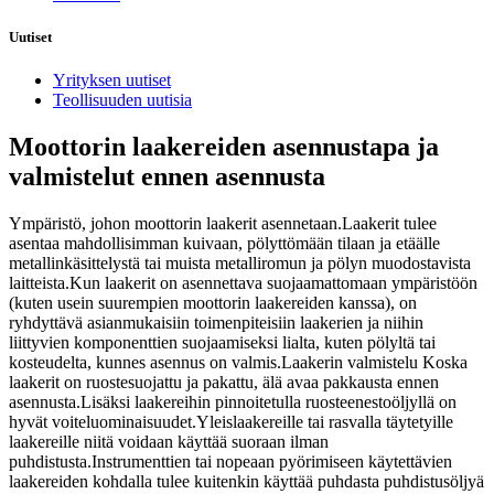
Uutiset
Yrityksen uutiset
Teollisuuden uutisia
Moottorin laakereiden asennustapa ja
valmistelut ennen asennusta
Ympäristö, johon moottorin laakerit asennetaan.Laakerit tulee
asentaa mahdollisimman kuivaan, pölyttömään tilaan ja etäälle
metallinkäsittelystä tai muista metalliromun ja pölyn muodostavista
laitteista.Kun laakerit on asennettava suojaamattomaan ympäristöön
(kuten usein suurempien moottorin laakereiden kanssa), on
ryhdyttävä asianmukaisiin toimenpiteisiin laakerien ja niihin
liittyvien komponenttien suojaamiseksi lialta, kuten pölyltä tai
kosteudelta, kunnes asennus on valmis.Laakerin valmistelu Koska
laakerit on ruostesuojattu ja pakattu, älä avaa pakkausta ennen
asennusta.Lisäksi laakereihin pinnoitetulla ruosteenestoöljyllä on
hyvät voiteluominaisuudet.Yleislaakereille tai rasvalla täytetyille
laakereille niitä voidaan käyttää suoraan ilman
puhdistusta.Instrumenttien tai nopeaan pyörimiseen käytettävien
laakereiden kohdalla tulee kuitenkin käyttää puhdasta puhdistusöljyä