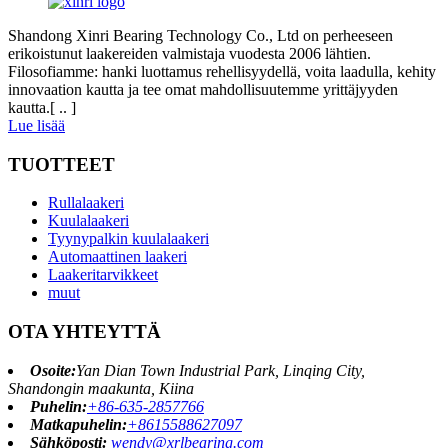
Shandong Xinri Bearing Technology Co., Ltd on perheeseen
erikoistunut laakereiden valmistaja vuodesta 2006 lähtien.
Filosofiamme: hanki luottamus rehellisyydellä, voita laadulla, kehity
innovaation kautta ja tee omat mahdollisuutemme yrittäjyyden
kautta.[ .. ]
Lue lisää
TUOTTEET
Rullalaakeri
Kuulalaakeri
Tyynypalkin kuulalaakeri
Automaattinen laakeri
Laakeritarvikkeet
muut
OTA YHTEYTTÄ
Osoite:
Yan Dian Town Industrial Park, Linqing City,
Shandongin maakunta, Kiina
Puhelin:
+86-635-2857766
Matkapuhelin:
+8615588627097
Sähköposti:
wendy@xrlbearing.com