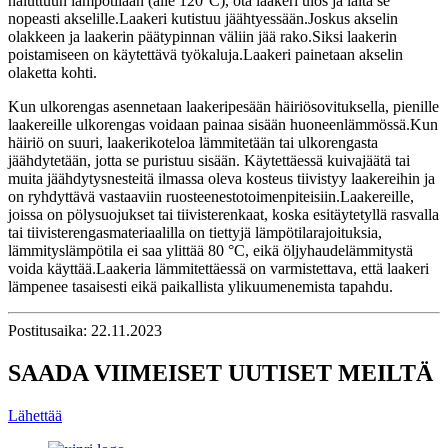
haluttuun lämpötilaan (alle 120°C), ota laakeri ulos ja laita se
nopeasti akselille.Laakeri kutistuu jäähtyessään.Joskus akselin
olakkeen ja laakerin päätypinnan väliin jää rako.Siksi laakerin
poistamiseen on käytettävä työkaluja.Laakeri painetaan akselin
olaketta kohti.
Kun ulkorengas asennetaan laakeripesään häiriösovituksella, pienille
laakereille ulkorengas voidaan painaa sisään huoneenlämmössä.Kun
häiriö on suuri, laakerikoteloa lämmitetään tai ulkorengasta
jäähdytetään, jotta se puristuu sisään. Käytettäessä kuivajäätä tai
muita jäähdytysnesteitä ilmassa oleva kosteus tiivistyy laakereihin ja
on ryhdyttävä vastaaviin ruosteenestotoimenpiteisiin.Laakereille,
joissa on pölysuojukset tai tiivisterenkaat, koska esitäytetyllä rasvalla
tai tiivisterengasmateriaalilla on tiettyjä lämpötilarajoituksia,
lämmityslämpötila ei saa ylittää 80 °C, eikä öljyhaudelämmitystä
voida käyttää.Laakeria lämmitettäessä on varmistettava, että laakeri
lämpenee tasaisesti eikä paikallista ylikuumenemista tapahdu.
Postitusaika: 22.11.2023
SAADA VIIMEISET UUTISET MEILTÄ
Lähettää