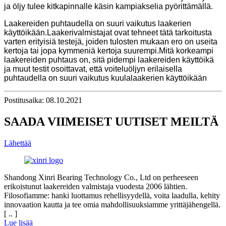
ja öljy tulee kitkapinnalle käsin kampiakselia pyörittämällä.
Laakereiden puhtaudella on suuri vaikutus laakerien
käyttöikään.Laakerivalmistajat ovat tehneet tätä tarkoitusta
varten erityisiä testejä, joiden tulosten mukaan ero on useita
kertoja tai jopa kymmeniä kertoja suurempi.Mitä korkeampi
laakereiden puhtaus on, sitä pidempi laakereiden käyttöikä
ja muut testit osoittavat, että voiteluöljyn erilaisella
puhtaudella on suuri vaikutus kuulalaakerien käyttöikään
Postitusaika: 08.10.2021
SAADA VIIMEISET UUTISET MEILTÄ
Lähettää
Shandong Xinri Bearing Technology Co., Ltd on perheeseen
erikoistunut laakereiden valmistaja vuodesta 2006 lähtien.
Filosofiamme: hanki luottamus rehellisyydellä, voita laadulla, kehity
innovaation kautta ja tee omia mahdollisuuksiamme yrittäjähengellä.
[ .. ]
Lue lisää