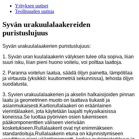
Yrityksen uutiset
Teollisuuden uutisia
Syvän urakuulalaakereiden
puristuslujuus
Syvän urakuulalaakerien puristuslujuus:
1. Syvän uran kuulalaakerin välyksen tulee olla sopiva, liian
suuri isku, liian pieni huono voitelu, voi polttaa laattoja.
2. Paranna voitelun laatua, säädä öljyn painetta, lämpötilaa
ja virtausta (yksikkö: kuutiometriä sekunnissa), tehosta öljyn
suodatusta.
3. Syvien urakuulalaakerien ja akselin halkaisijoiden pinnan
laatu ja geometrinen muoto on taattava tiukasti ja
asianmukaisesti.Kartiorullalaakeri on eräänlainen
vierintälaakeri, jota käytetään laajalti nykyaikaisissa
koneissa.Se luottaa pyörivien osien tukemiseen
pääkomponenttien väliseen vierivään
kosketukseen.Rullalaakerit ovat nyt enimmäkseen
standardoituja.Rullalaakerin etuna on käynnistymiseen