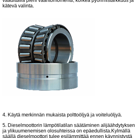
vaadittava pieni vääntömomentti, korkea pyörimistarkkuus ja
kätevä valinta.
4. Käytä merkinnän mukaista polttoöljyä ja voiteluöljyä.
5. Dieselmoottorin lämpötilatilan säätäminen alijäähdytyksen
ja ylikuumenemisen olosuhteissa on epäedullista.Kylmällä
säällä dieselmoottori tulee esilämmittää ennen käynnistystä