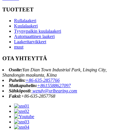
TUOTTEET
Rullalaakeri
Kuulalaakeri
Tyynypalkin kuulalaakeri
Automaattinen laakeri
Laakeritarvikkeet
muut
OTA YHTEYTTÄ
Osoite:
Yan Dian Town Industrial Park, Linqing City,
Shandongin maakunta, Kiina
Puhelin:
+86-635-2857766
Matkapuhelin:
+8615588627097
Sähköposti:
wendy@xrlbearing.com
Faksi:
+86-635-2857768