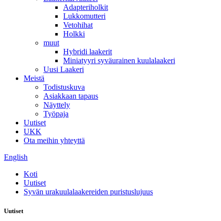
Adapteriholkit
Lukkomutteri
Vetohihat
Holkki
muut
Hybridi laakerit
Miniatyyri syväurainen kuulalaakeri
Uusi Laakeri
Meistä
Todistuskuva
Asiakkaan tapaus
Näyttely
Työpaja
Uutiset
UKK
Ota meihin yhteyttä
English
Koti
Uutiset
Syvän urakuulalaakereiden puristuslujuus
Uutiset