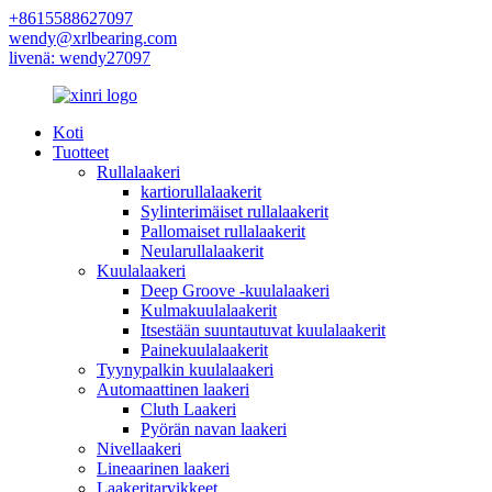
+8615588627097
wendy@xrlbearing.com
livenä: wendy27097
Koti
Tuotteet
Rullalaakeri
kartiorullalaakerit
Sylinterimäiset rullalaakerit
Pallomaiset rullalaakerit
Neularullalaakerit
Kuulalaakeri
Deep Groove -kuulalaakeri
Kulmakuulalaakerit
Itsestään suuntautuvat kuulalaakerit
Painekuulalaakerit
Tyynypalkin kuulalaakeri
Automaattinen laakeri
Cluth Laakeri
Pyörän navan laakeri
Nivellaakeri
Lineaarinen laakeri
Laakeritarvikkeet