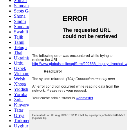
Somali
Samoan
Scots Gaelic
Shona
Sindhi
Sundanese
Swahili
Tajik
Tamil
Telugu
Thai
Ukrainian
Urdu
Uzbek
Vietnamese
Welsh
Xhosa
Yiddish
Yoruba
Zulu
Kinyarwanda
Tatar
Oriya
Turkmen
Uyghur