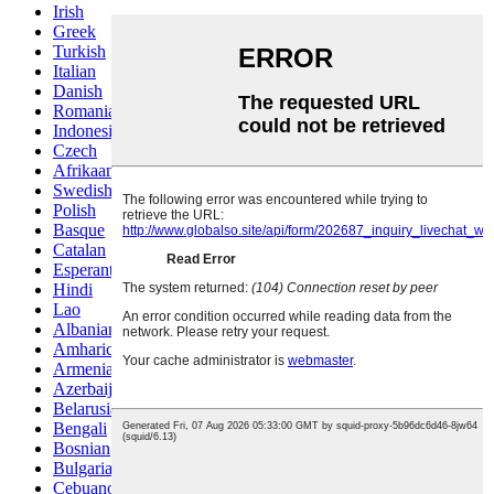
Irish
Greek
Turkish
Italian
Danish
Romanian
Indonesian
Czech
Afrikaans
Swedish
Polish
Basque
Catalan
Esperanto
Hindi
Lao
Albanian
Amharic
Armenian
Azerbaijani
Belarusian
Bengali
Bosnian
Bulgarian
Cebuano