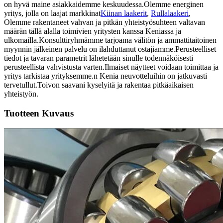
on hyvä maine asiakkaidemme keskuudessa.Olemme energinen
yritys, jolla on laajat markkinat
Kiinan laakerit
,
Rullalaakeri
,
Olemme rakentaneet vahvan ja pitkän yhteistyösuhteen valtavan
määrän tällä alalla toimivien yritysten kanssa Keniassa ja
ulkomailla.Konsulttiryhmämme tarjoama välitön ja ammattitaitoinen
myynnin jälkeinen palvelu on ilahduttanut ostajiamme.Perusteelliset
tiedot ja tavaran parametrit lähetetään sinulle todennäköisesti
perusteellista vahvistusta varten.Ilmaiset näytteet voidaan toimittaa ja
yritys tarkistaa yrityksemme.n Kenia neuvotteluihin on jatkuvasti
tervetullut.Toivon saavani kyselyitä ja rakentaa pitkäaikaisen
yhteistyön.
Tuotteen Kuvaus