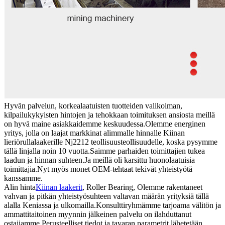
Hyvän palvelun, korkealaatuisten tuotteiden valikoiman,
kilpailukykyisten hintojen ja tehokkaan toimituksen ansiosta meillä
on hyvä maine asiakkaidemme keskuudessa.Olemme energinen
yritys, jolla on laajat markkinat alimmalle hinnalle Kiinan
lieriörullalaakerille Nj2212 teollisuusteollisuudelle, koska pysymme
tällä linjalla noin 10 vuotta.Saimme parhaiden toimittajien tukea
laadun ja hinnan suhteen.Ja meillä oli karsittu huonolaatuisia
toimittajia.Nyt myös monet OEM-tehtaat tekivät yhteistyötä
kanssamme.
Alin hinta
Kiinan laakerit
, Roller Bearing, Olemme rakentaneet
vahvan ja pitkän yhteistyösuhteen valtavan määrän yrityksiä tällä
alalla Keniassa ja ulkomailla.Konsulttiryhmämme tarjoama välitön ja
ammattitaitoinen myynnin jälkeinen palvelu on ilahduttanut
ostajiamme.Perusteelliset tiedot ja tavaran parametrit lähetetään