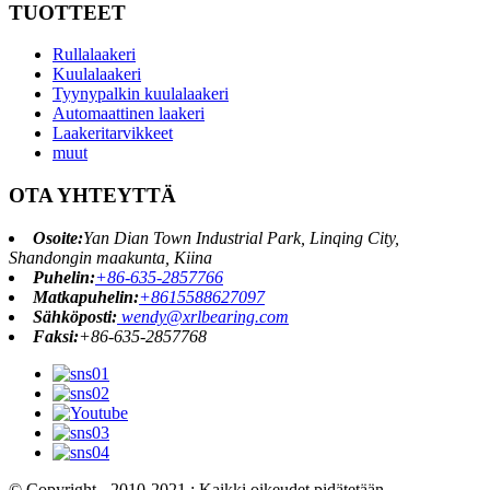
TUOTTEET
Rullalaakeri
Kuulalaakeri
Tyynypalkin kuulalaakeri
Automaattinen laakeri
Laakeritarvikkeet
muut
OTA YHTEYTTÄ
Osoite:
Yan Dian Town Industrial Park, Linqing City,
Shandongin maakunta, Kiina
Puhelin:
+86-635-2857766
Matkapuhelin:
+8615588627097
Sähköposti:
wendy@xrlbearing.com
Faksi:
+86-635-2857768
© Copyright - 2010-2021 : Kaikki oikeudet pidätetään.
- , , , , , ,