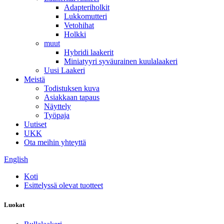
Adapteriholkit
Lukkomutteri
Vetohihat
Holkki
muut
Hybridi laakerit
Miniatyyri syväurainen kuulalaakeri
Uusi Laakeri
Meistä
Todistuksen kuva
Asiakkaan tapaus
Näyttely
Työpaja
Uutiset
UKK
Ota meihin yhteyttä
English
Koti
Esittelyssä olevat tuotteet
Luokat