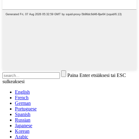
Paina Enter etsiäksesi tai ESC
sulkeaksesi
English
French
German
Portuguese
Spanish
Russian
Japanese
Korean
Arabic