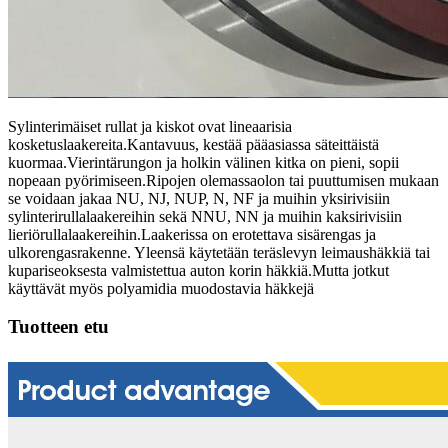
Sylinterimäiset rullat ja kiskot ovat lineaarisia
kosketuslaakereita.Kantavuus, kestää pääasiassa säteittäistä
kuormaa.Vierintärungon ja holkin välinen kitka on pieni, sopii
nopeaan pyörimiseen.Ripojen olemassaolon tai puuttumisen mukaan
se voidaan jakaa NU, NJ, NUP, N, NF ja muihin yksirivisiin
sylinterirullalaakereihin sekä NNU, NN ja muihin kaksirivisiin
lieriörullalaakereihin.Laakerissa on erotettava sisärengas ja
ulkorengasrakenne. Yleensä käytetään teräslevyn leimaushäkkiä tai
kupariseoksesta valmistettua auton korin häkkiä.Mutta jotkut
käyttävät myös polyamidia muodostavia häkkejä
Tuotteen etu