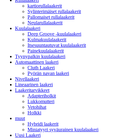
Rullalaakeri
kartiorullalaakerit
Sylinterimäiset rullalaakerit
Pallomaiset rullalaakerit
Neularullalaakerit
Kuulalaakeri
Deep Groove -kuulalaakeri
Kulmakuulalaakerit
Itsesuuntautuvat kuulalaakerit
Painekuulalaakerit
Tyynypalkin kuulalaakeri
Automaattinen laakeri
Cluth Laakeri
Pyörän navan laakeri
Nivellaakeri
Lineaarinen laakeri
Laakeritarvikkeet
Adapteriholkit
Lukkomutteri
Vetohihat
Holkki
muut
Hybridi laakerit
Miniatyyri syväurainen kuulalaakeri
Uusi Laakeri