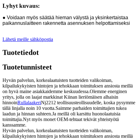
Lyhyt kuvaus:
● Voidaan myös säätää hieman välystä ja yksinkertaistaa
paikannuslaitteen rakennetta asennuksen helpottamiseksi
Lähetä meille sähköpostia
Tuotetiedot
Tuotetunnisteet
Hyvän palvelun, korkealaatuisten tuotteiden valikoiman,
kilpailukykyisten hintojen ja tehokkaan toimituksen ansiosta meillä
on hyvä maine asiakkaidemme keskuudessa.Olemme energinen
yritys, jolla on laajat markkinat Kiinan lieriömäisen alhaisin
hinnoin
Rullalaakeri
Nj2212 teollisuusteollisuudelle, koska pysymme
tällä linjalla noin 10 vuotta.Saimme parhaiden toimittajien tukea
laadun ja hinnan suhteen.Ja meillä oli karsittu huonolaatuisia
toimittajia.Nyt myös monet OEM-tehtaat tekivät yhteistyötä
kanssamme.
Hyvän palvelun, korkealaatuisten tuotteiden valikoiman,
kilpailukykyisten hintojen ja tehokkaan toimituksen ansiosta meillä