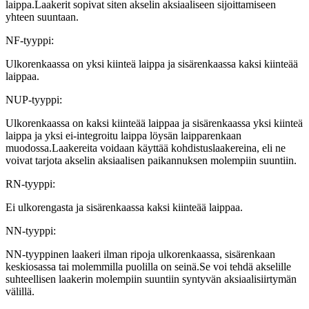
laippa.Laakerit sopivat siten akselin aksiaaliseen sijoittamiseen
yhteen suuntaan.
NF-tyyppi:
Ulkorenkaassa on yksi kiinteä laippa ja sisärenkaassa kaksi kiinteää
laippaa.
NUP-tyyppi:
Ulkorenkaassa on kaksi kiinteää laippaa ja sisärenkaassa yksi kiinteä
laippa ja yksi ei-integroitu laippa löysän laipparenkaan
muodossa.Laakereita voidaan käyttää kohdistuslaakereina, eli ne
voivat tarjota akselin aksiaalisen paikannuksen molempiin suuntiin.
RN-tyyppi:
Ei ulkorengasta ja sisärenkaassa kaksi kiinteää laippaa.
NN-tyyppi:
NN-tyyppinen laakeri ilman ripoja ulkorenkaassa, sisärenkaan
keskiosassa tai molemmilla puolilla on seinä.Se voi tehdä akselille
suhteellisen laakerin molempiin suuntiin syntyvän aksiaalisiirtymän
välillä.