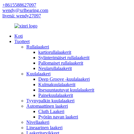
+8615588627097
wendy@xrlbearing.com
livenä: wendy27097
Koti
Tuotteet
Rullalaakeri
kartiorullalaakerit
Sylinterimäiset rullalaakerit
Pallomaiset rullalaakerit
Neularullalaakerit
Kuulalaakeri
Deep Groove -kuulalaakeri
Kulmakuulalaakerit
Itsesuuntautuvat kuulalaakerit
Painekuulalaakerit
Tyynypalkin kuulalaakeri
Automaattinen laakeri
Cluth Laakeri
Pyörän navan laakeri
Nivellaakeri
Lineaarinen laakeri
Laakeritarvikkeet