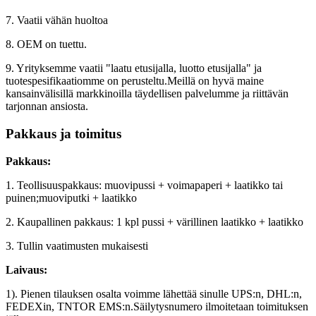
7. Vaatii vähän huoltoa
8. OEM on tuettu.
9. Yrityksemme vaatii "laatu etusijalla, luotto etusijalla" ja
tuotespesifikaatiomme on perusteltu.Meillä on hyvä maine
kansainvälisillä markkinoilla täydellisen palvelumme ja riittävän
tarjonnan ansiosta.
Pakkaus ja toimitus
Pakkaus:
1. Teollisuuspakkaus: muovipussi + voimapaperi + laatikko tai
puinen;muoviputki + laatikko
2. Kaupallinen pakkaus: 1 kpl pussi + värillinen laatikko + laatikko
3. Tullin vaatimusten mukaisesti
Laivaus:
1). Pienen tilauksen osalta voimme lähettää sinulle UPS:n, DHL:n,
FEDEXin, TNTOR EMS:n.Säilytysnumero ilmoitetaan toimituksen