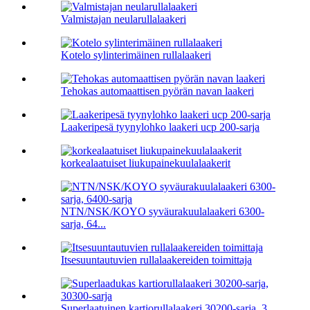
Valmistajan neularullalaakeri
Kotelo sylinterimäinen rullalaakeri
Tehokas automaattisen pyörän navan laakeri
Laakeripesä tyynylohko laakeri ucp 200-sarja
korkealaatuiset liukupainekuulalaakerit
NTN/NSK/KOYO syväurakuulalaakeri 6300-
sarja, 64...
Itsesuuntautuvien rullalaakereiden toimittaja
Superlaatuinen kartiorullalaakeri 30200-sarja, 3...