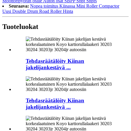
Moottoripyörän osille Auton osat SBPP Sbpf Snpfs
Seuraava:
Nopea toimitus Kiinassa Mini Roller Compactor
Uusi Double Drum Road Roller Hinta
Tuoteluokat
Tehdasräätälöity Kiinan
jakelijankestävä ...
Tehdasräätälöity Kiinan
jakelijankestävä ...