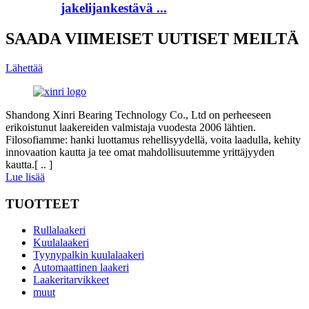
jakelijankestävä ...
SAADA VIIMEISET UUTISET MEILTÄ
Lähettää
Shandong Xinri Bearing Technology Co., Ltd on perheeseen
erikoistunut laakereiden valmistaja vuodesta 2006 lähtien.
Filosofiamme: hanki luottamus rehellisyydellä, voita laadulla, kehity
innovaation kautta ja tee omat mahdollisuutemme yrittäjyyden
kautta.[ .. ]
Lue lisää
TUOTTEET
Rullalaakeri
Kuulalaakeri
Tyynypalkin kuulalaakeri
Automaattinen laakeri
Laakeritarvikkeet
muut