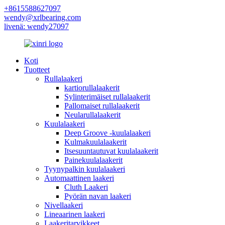
+8615588627097
wendy@xrlbearing.com
livenä: wendy27097
Koti
Tuotteet
Rullalaakeri
kartiorullalaakerit
Sylinterimäiset rullalaakerit
Pallomaiset rullalaakerit
Neularullalaakerit
Kuulalaakeri
Deep Groove -kuulalaakeri
Kulmakuulalaakerit
Itsesuuntautuvat kuulalaakerit
Painekuulalaakerit
Tyynypalkin kuulalaakeri
Automaattinen laakeri
Cluth Laakeri
Pyörän navan laakeri
Nivellaakeri
Lineaarinen laakeri
Laakeritarvikkeet