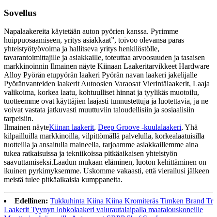
Sovellus
Napalaakereita käytetään auton pyörien kanssa. Pyrimme
huippuosaamiseen, yritys asiakkaat”, toivoo olevansa paras
yhteistyötyövoima ja hallitseva yritys henkilöstölle,
tavarantoimittajille ja asiakkaille, toteuttaa arvoosuuden ja tasaisen
markkinoinnin Ilmainen näyte Kiinaan Laakeritarvikkeet Hardware
Alloy Pyörän etupyörän laakeri Pyörän navan laakeri jakelijalle
Pyöränvanteiden laakerit Autoosien Varaosat Vierintälaakerit, Laaja
valikoima, korkea laatu, kohtuulliset hinnat ja tyylikäs muotoilu,
tuotteemme ovat käyttäjien laajasti tunnustettuja ja luotettavia, ja ne
voivat vastata jatkuvasti muuttuviin taloudellisiin ja sosiaalisiin
tarpeisiin.
Ilmainen näyte
Kiinan laakerit
,
Deep Groove -kuulalaakeri
, Yhä
kilpailluilla markkinoilla, vilpittömällä palvelulla, korkealaatuisilla
tuotteilla ja ansaitulla maineella, tarjoamme asiakkaillemme aina
tukea ratkaisuissa ja tekniikoissa pitkäaikaisen yhteistyön
saavuttamiseksi.Laadun mukaan eläminen, luoton kehittäminen on
ikuinen pyrkimyksemme. Uskomme vakaasti, että vierailusi jälkeen
meistä tulee pitkäaikaisia ​​kumppaneita.
Edellinen:
Tukkuhinta Kiina Kiina Kromiteräs Timken Brand Tr
Laakerit Tyynyn lohkolaakeri valurautalaipalla maatalouskoneille