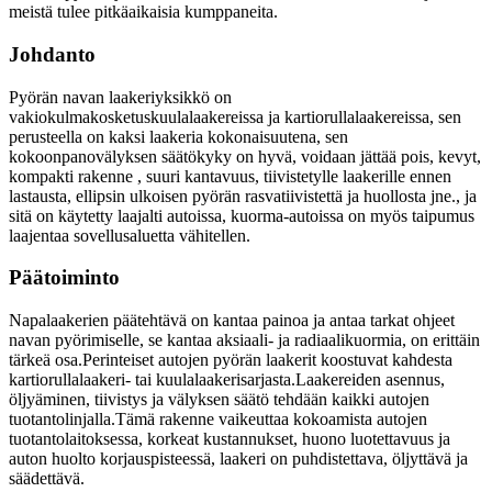
meistä tulee pitkäaikaisia ​​kumppaneita.
Johdanto
Pyörän navan laakeriyksikkö on
vakiokulmakosketuskuulalaakereissa ja kartiorullalaakereissa, sen
perusteella on kaksi laakeria kokonaisuutena, sen
kokoonpanovälyksen säätökyky on hyvä, voidaan jättää pois, kevyt,
kompakti rakenne , suuri kantavuus, tiivistetylle laakerille ennen
lastausta, ellipsin ulkoisen pyörän rasvatiivistettä ja huollosta jne., ja
sitä on käytetty laajalti autoissa, kuorma-autoissa on myös taipumus
laajentaa sovellusaluetta vähitellen.
Päätoiminto
Napalaakerien päätehtävä on kantaa painoa ja antaa tarkat ohjeet
navan pyörimiselle, se kantaa aksiaali- ja radiaalikuormia, on erittäin
tärkeä osa.Perinteiset autojen pyörän laakerit koostuvat kahdesta
kartiorullalaakeri- tai kuulalaakerisarjasta.Laakereiden asennus,
öljyäminen, tiivistys ja välyksen säätö tehdään kaikki autojen
tuotantolinjalla.Tämä rakenne vaikeuttaa kokoamista autojen
tuotantolaitoksessa, korkeat kustannukset, huono luotettavuus ja
auton huolto korjauspisteessä, laakeri on puhdistettava, öljyttävä ja
säädettävä.