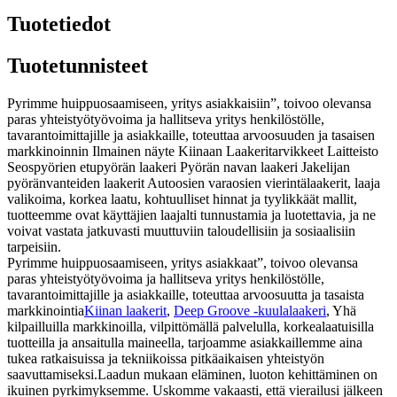
Tuotetiedot
Tuotetunnisteet
Pyrimme huippuosaamiseen, yritys asiakkaisiin”, toivoo olevansa
paras yhteistyötyövoima ja hallitseva yritys henkilöstölle,
tavarantoimittajille ja asiakkaille, toteuttaa arvoosuuden ja tasaisen
markkinoinnin Ilmainen näyte Kiinaan Laakeritarvikkeet Laitteisto
Seospyörien etupyörän laakeri Pyörän navan laakeri Jakelijan
pyöränvanteiden laakerit Autoosien varaosien vierintälaakerit, laaja
valikoima, korkea laatu, kohtuulliset hinnat ja tyylikkäät mallit,
tuotteemme ovat käyttäjien laajalti tunnustamia ja luotettavia, ja ne
voivat vastata jatkuvasti muuttuviin taloudellisiin ja sosiaalisiin
tarpeisiin.
Pyrimme huippuosaamiseen, yritys asiakkaat”, toivoo olevansa
paras yhteistyötyövoima ja hallitseva yritys henkilöstölle,
tavarantoimittajille ja asiakkaille, toteuttaa arvoosuutta ja tasaista
markkinointia
Kiinan laakerit
,
Deep Groove -kuulalaakeri
, Yhä
kilpailluilla markkinoilla, vilpittömällä palvelulla, korkealaatuisilla
tuotteilla ja ansaitulla maineella, tarjoamme asiakkaillemme aina
tukea ratkaisuissa ja tekniikoissa pitkäaikaisen yhteistyön
saavuttamiseksi.Laadun mukaan eläminen, luoton kehittäminen on
ikuinen pyrkimyksemme. Uskomme vakaasti, että vierailusi jälkeen