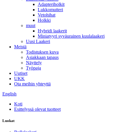
Adapteriholkit
Lukkomutteri
Vetohihat
Holkki
muut
Hybridi laakerit
Miniatyyri syväurainen kuulalaakeri
Uusi Laakeri
Meistä
Todistuksen kuva
Asiakkaan tapaus
Näyttely
Työpaja
Uutiset
UKK
Ota meihin yhteyttä
English
Koti
Esittelyssä olevat tuotteet
Luokat