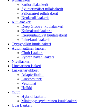
Rullalaakeri
kartiorullalaakerit
Sylinterimäiset rullalaakerit
Pallomaiset rullalaakerit
Neularullalaakerit
Kuulalaakeri
Deep Groove -kuulalaakeri
Kulmakuulalaakerit
Itsesuuntautuvat kuulalaakerit
Painekuulalaakerit
Tyynypalkin kuulalaakeri
Automaattinen laakeri
Cluth Laakeri
Pyörän navan laakeri
Nivellaakeri
Lineaarinen laakeri
Laakeritarvikkeet
Adapteriholkit
Lukkomutteri
Vetohihat
Holkki
muut
Hybridi laakerit
Miniatyyri syväurainen kuulalaakeri
Uusi Laakeri