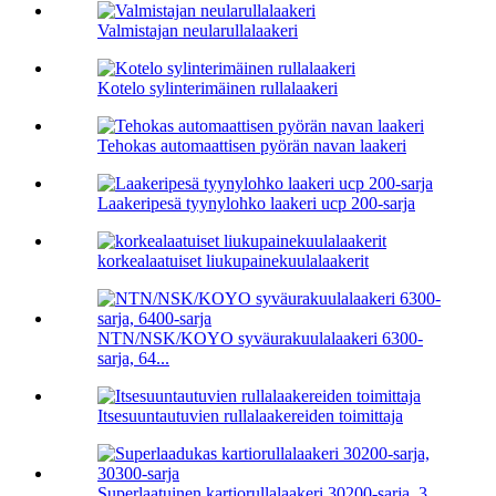
Valmistajan neularullalaakeri
Kotelo sylinterimäinen rullalaakeri
Tehokas automaattisen pyörän navan laakeri
Laakeripesä tyynylohko laakeri ucp 200-sarja
korkealaatuiset liukupainekuulalaakerit
NTN/NSK/KOYO syväurakuulalaakeri 6300-
sarja, 64...
Itsesuuntautuvien rullalaakereiden toimittaja
Superlaatuinen kartiorullalaakeri 30200-sarja, 3...