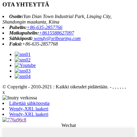
OTA YHTEYTTÄ
Osoite:
Yan Dian Town Industrial Park, Linqing City,
Shandongin maakunta, Kiina
Puhelin:
+86-635-2857766
Matkapuhelin:
+8615588627097
Sähköposti:
wendy@xrlbearing.com
Faksi:
+86-635-2857768
© Copyright - 2010-2021 : Kaikki oikeudet pidätetään.
- , , , , , ,
x
Lähettää sähköpostia
Wendy-XRL laakeri
Wendy-XRL laakeri
Wechat