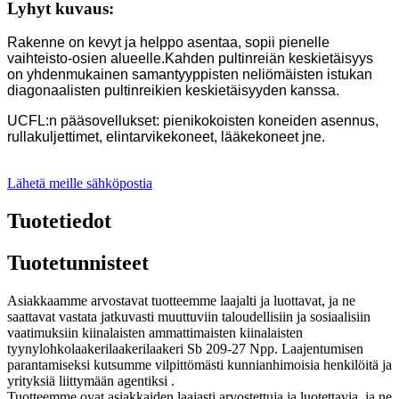
Lyhyt kuvaus:
Rakenne on kevyt ja helppo asentaa, sopii pienelle
vaihteisto-osien alueelle.Kahden pultinreiän keskietäisyys
on yhdenmukainen samantyyppisten neliömäisten istukan
diagonaalisten pultinreikien keskietäisyyden kanssa.
UCFL:n pääsovellukset: pienikokoisten koneiden asennus,
rullakuljettimet, elintarvikekoneet, lääkekoneet jne.
Lähetä meille sähköpostia
Tuotetiedot
Tuotetunnisteet
Asiakkaamme arvostavat tuotteemme laajalti ja luottavat, ja ne
saattavat vastata jatkuvasti muuttuviin taloudellisiin ja sosiaalisiin
vaatimuksiin kiinalaisten ammattimaisten kiinalaisten
tyynylohkolaakerilaakerilaakeri Sb 209-27 Npp. Laajentumisen
parantamiseksi kutsumme vilpittömästi kunnianhimoisia henkilöitä ja
yrityksiä liittymään agentiksi .
Tuotteemme ovat asiakkaiden laajasti arvostettuja ja luotettavia, ja ne