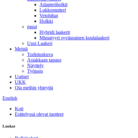
Adapteriholkit
Lukkomutteri
Vetohihat
Holkki
muut
Hybridi laakerit
Miniatyyri syväurainen kuulalaakeri
Uusi Laakeri
Meistä
Todistuskuva
Asiakkaan tapaus
Näyttely
Työpaja
Uutiset
UKK
Ota meihin yhteyttä
English
Koti
Esittelyssä olevat tuotteet
Luokat