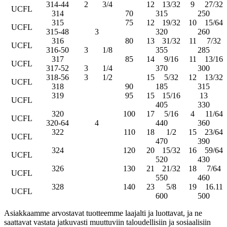
314-44
2
3/4
12
13/32
9
27/32
UCFL
314
70
315
250
315
75
12
19/32
10
15/64
UCFL
315-48
3
320
260
316
80
13
31/32
11
7/32
UCFL
316-50
3
1/8
355
285
317
85
14
9/16
11
13/16
UCFL
317-52
3
1/4
370
300
318-56
3
1/2
15
5/32
12
13/32
UCFL
318
90
185
315
319
95
15
15/16
13
UCFL
405
330
320
100
17
5/16
4
11/64
UCFL
320-64
4
440
360
322
110
18
1/2
15
23/64
UCFL
470
390
324
120
20
15/32
16
59/64
UCFL
520
430
326
130
21
21/32
18
7/64
UCFL
550
460
328
140
23
5/8
19
16.11
UCFL
600
500
Asiakkaamme arvostavat tuotteemme laajalti ja luottavat, ja ne
saattavat vastata jatkuvasti muuttuviin taloudellisiin ja sosiaalisiin