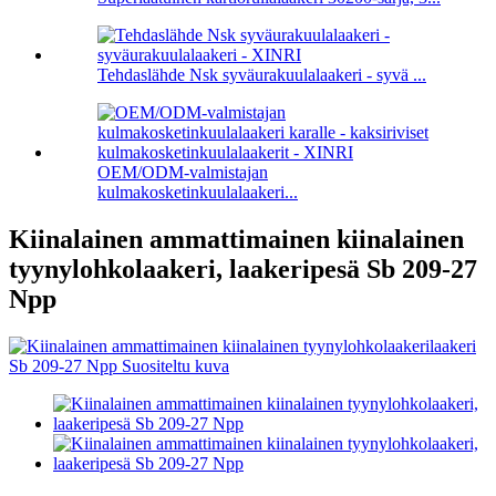
Tehdaslähde Nsk syväurakuulalaakeri - syvä ...
OEM/ODM-valmistajan
kulmakosketinkuulalaakeri...
Kiinalainen ammattimainen kiinalainen
tyynylohkolaakeri, laakeripesä Sb 209-27
Npp