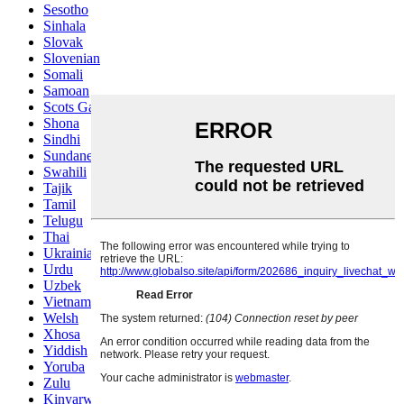
Sesotho
Sinhala
Slovak
Slovenian
Somali
Samoan
Scots Gaelic
Shona
Sindhi
Sundanese
Swahili
Tajik
Tamil
Telugu
Thai
Ukrainian
Urdu
Uzbek
Vietnamese
Welsh
Xhosa
Yiddish
Yoruba
Zulu
Kinyarwanda