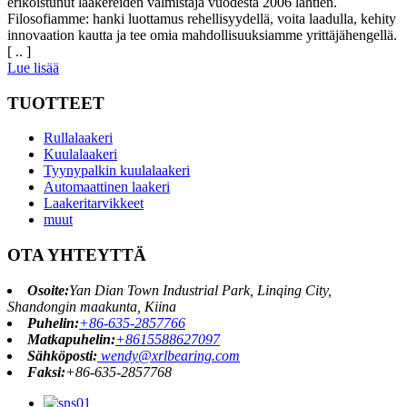
erikoistunut laakereiden valmistaja vuodesta 2006 lähtien.
Filosofiamme: hanki luottamus rehellisyydellä, voita laadulla, kehity
innovaation kautta ja tee omia mahdollisuuksiamme yrittäjähengellä.
[ .. ]
Lue lisää
TUOTTEET
Rullalaakeri
Kuulalaakeri
Tyynypalkin kuulalaakeri
Automaattinen laakeri
Laakeritarvikkeet
muut
OTA YHTEYTTÄ
Osoite:
Yan Dian Town Industrial Park, Linqing City,
Shandongin maakunta, Kiina
Puhelin:
+86-635-2857766
Matkapuhelin:
+8615588627097
Sähköposti:
wendy@xrlbearing.com
Faksi:
+86-635-2857768