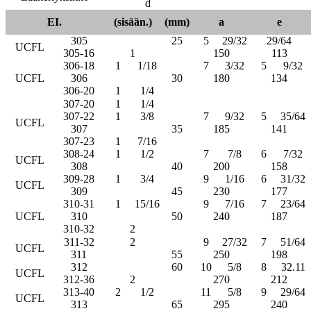
d
EI.
(sisään.)
(mm)
a
e
305
25
5
29/32
29/64
UCFL
305-16
1
150
113
306-18
1
1/18
7
3/32
5
9/32
UCFL
306
30
180
134
306-20
1
1/4
307-20
1
1/4
307-22
1
3/8
7
9/32
5
35/64
UCFL
307
35
185
141
307-23
1
7/16
308-24
1
1/2
7
7/8
6
7/32
UCFL
308
40
200
158
309-28
1
3/4
9
1/16
6
31/32
UCFL
309
45
230
177
310-31
1
15/16
9
7/16
7
23/64
UCFL
310
50
240
187
310-32
2
311-32
2
9
27/32
7
51/64
UCFL
311
55
250
198
312
60
10
5/8
8
32.11
UCFL
312-36
2
270
212
313-40
2
1/2
11
5/8
9
29/64
UCFL
313
65
295
240