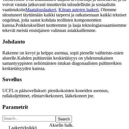
voivat vastata jatkuvasti muuttuviin taloudellisiin ja sosiaalisiin
vaatimuksiin
Maatalouslaakeri
,
Kiinan autojen laakeri
, Olemme
sitoutuneet täyttämään kaikki tarpeesi ja ratkaisemaan kaikki tekniset
ongelmat, joita saatat kohdata teollisten komponenttien
kanssa.Poikkeukselliset tuotteemme ja laaja teknologiaosaamisemme
tekevät meistä ensisijaisen valinnan asiakkaillemme.
Johdanto
Rakenne on kevyt ja helppo asentaa, sopii pienelle vaihteisto-osien
alueelle.Kahden pultinreiän keskietäisyys on yhdenmukainen
samantyyppisten neliömäisten istukan diagonaalisten pultinreikien
keskietäisyyden kanssa.
Sovellus
UCFL:n pääsovellukset: pienikokoisten koneiden asennus,
rullakuljettimet, elintarvikekoneet, lääkekoneet jne.
Parametrit
Akselin halk.
Laakeriyksikkö