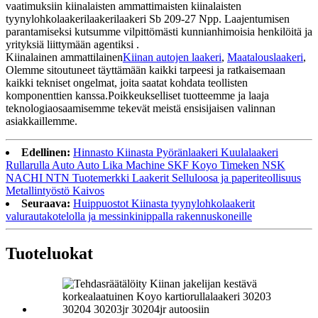
vaatimuksiin kiinalaisten ammattimaisten kiinalaisten
tyynylohkolaakerilaakerilaakeri Sb 209-27 Npp. Laajentumisen
parantamiseksi kutsumme vilpittömästi kunnianhimoisia henkilöitä ja
yrityksiä liittymään agentiksi .
Kiinalainen ammattilainen
Kiinan autojen laakeri
,
Maatalouslaakeri
,
Olemme sitoutuneet täyttämään kaikki tarpeesi ja ratkaisemaan
kaikki tekniset ongelmat, joita saatat kohdata teollisten
komponenttien kanssa.Poikkeukselliset tuotteemme ja laaja
teknologiaosaamisemme tekevät meistä ensisijaisen valinnan
asiakkaillemme.
Edellinen:
Hinnasto Kiinasta Pyöränlaakeri Kuulalaakeri
Rullarulla Auto Auto Lika Machine SKF Koyo Timeken NSK
NACHI NTN Tuotemerkki Laakerit Selluloosa ja paperiteollisuus
Metallintyöstö Kaivos
Seuraava:
Huippuostot Kiinasta tyynylohkolaakerit
valurautakotelolla ja messinkinippalla rakennuskoneille
Tuoteluokat