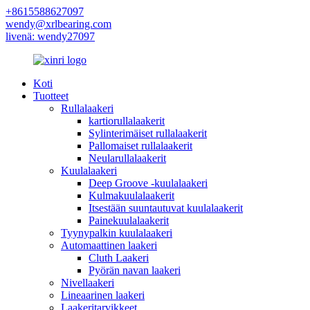
+8615588627097
wendy@xrlbearing.com
livenä: wendy27097
Koti
Tuotteet
Rullalaakeri
kartiorullalaakerit
Sylinterimäiset rullalaakerit
Pallomaiset rullalaakerit
Neularullalaakerit
Kuulalaakeri
Deep Groove -kuulalaakeri
Kulmakuulalaakerit
Itsestään suuntautuvat kuulalaakerit
Painekuulalaakerit
Tyynypalkin kuulalaakeri
Automaattinen laakeri
Cluth Laakeri
Pyörän navan laakeri
Nivellaakeri
Lineaarinen laakeri
Laakeritarvikkeet