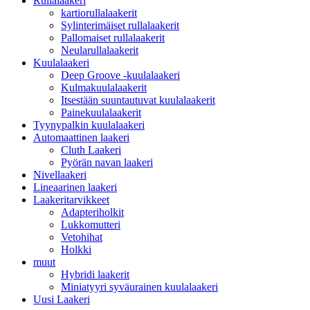
Rullalaakeri
kartiorullalaakerit
Sylinterimäiset rullalaakerit
Pallomaiset rullalaakerit
Neularullalaakerit
Kuulalaakeri
Deep Groove -kuulalaakeri
Kulmakuulalaakerit
Itsestään suuntautuvat kuulalaakerit
Painekuulalaakerit
Tyynypalkin kuulalaakeri
Automaattinen laakeri
Cluth Laakeri
Pyörän navan laakeri
Nivellaakeri
Lineaarinen laakeri
Laakeritarvikkeet
Adapteriholkit
Lukkomutteri
Vetohihat
Holkki
muut
Hybridi laakerit
Miniatyyri syväurainen kuulalaakeri
Uusi Laakeri