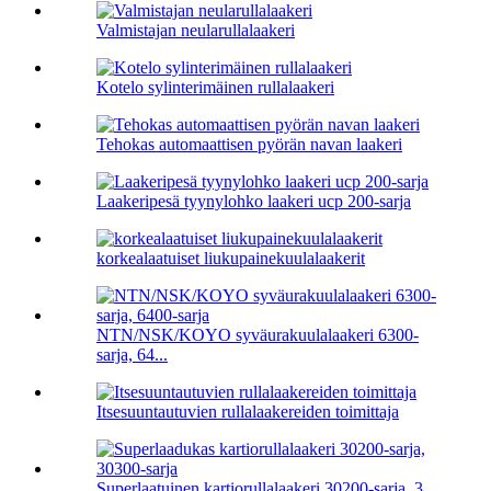
Valmistajan neularullalaakeri
Kotelo sylinterimäinen rullalaakeri
Tehokas automaattisen pyörän navan laakeri
Laakeripesä tyynylohko laakeri ucp 200-sarja
korkealaatuiset liukupainekuulalaakerit
NTN/NSK/KOYO syväurakuulalaakeri 6300-
sarja, 64...
Itsesuuntautuvien rullalaakereiden toimittaja
Superlaatuinen kartiorullalaakeri 30200-sarja, 3...