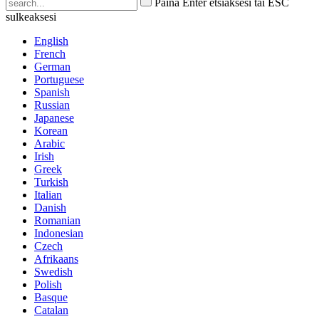
Paina Enter etsiäksesi tai ESC
sulkeaksesi
English
French
German
Portuguese
Spanish
Russian
Japanese
Korean
Arabic
Irish
Greek
Turkish
Italian
Danish
Romanian
Indonesian
Czech
Afrikaans
Swedish
Polish
Basque
Catalan