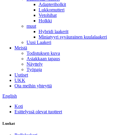
Adapteriholkit
Lukkomutteri
Vetohihat
Holkki
muut
Hybridi laakerit
Miniatyyri syväurainen kuulalaakeri
Uusi Laakeri
Meistä
Todistuksen kuva
Asiakkaan tapaus
Näyttely
Työpaja
Uutiset
UKK
Ota meihin yhteyttä
English
Koti
Esittelyssä olevat tuotteet
Luokat