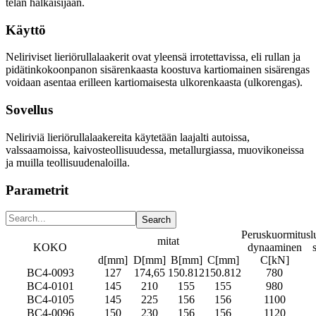
telan halkaisijaan.
Käyttö
Neliriviset lieriörullalaakerit ovat yleensä irrotettavissa, eli rullan ja
pidätinkokoonpanon sisärenkaasta koostuva kartiomainen sisärengas
voidaan asentaa erilleen kartiomaisesta ulkorenkaasta (ulkorengas).
Sovellus
Neliriviä lieriörullalaakereita käytetään laajalti autoissa,
valssaamoissa, kaivosteollisuudessa, metallurgiassa, muovikoneissa
ja muilla teollisuudenaloilla.
Parametrit
Peruskuormitusl
mitat
KOKO
dynaaminen
d[mm]
D[mm]
B[mm]
C[mm]
C[kN]
BC4-0093
127
174,65
150.812
150.812
780
BC4-0101
145
210
155
155
980
BC4-0105
145
225
156
156
1100
BC4-0096
150
230
156
156
1120