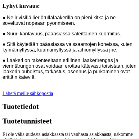
Lyhyt kuvaus:
● Nelirivisillä lieriörullalaakerilla on pieni kitka ja ne
soveltuvat nopeaan pyörimiseen.
● Suuri kantavuus, pääasiassa säteittäinen kuormitus.
● Sitä käytetään pääasiassa valssaamojen koneissa, kuten
kylmämyllyssä, kuumamyllyssä ja aihiomyllyssä jne.
● Laakeri on rakenteeltaan erillinen, laakerirengas ja
vierintärungon osat voidaan erottaa kätevästi toisistaan, joten
laakerin puhdistus, tarkastus, asennus ja purkaminen ovat
erittäin käteviä.
Lähetä meille sähköpostia
Tuotetiedot
Tuotetunnisteet
Ei ole väliä uudesta asiakkaasta tai vanhasta asiakkaasta, uskomme