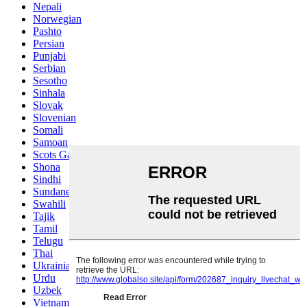
Nepali
Norwegian
Pashto
Persian
Punjabi
Serbian
Sesotho
Sinhala
Slovak
Slovenian
Somali
Samoan
Scots Gaelic
Shona
Sindhi
Sundanese
Swahili
Tajik
Tamil
Telugu
Thai
Ukrainian
Urdu
Uzbek
Vietnamese