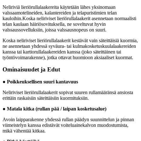
Neliriviä lieriörullalaakereita käytetään lähes yksinomaan
valssaamotelineiden, kalantereiden ja telapuristimien telan
kauloihin.Koska neliriviset lieriörullalaakerit asennetaan normaalisti
telan kaulaan häiriösovituksella, ne soveltuvat hyvin
valssaussovelluksiin, joissa valssausnopeus on suuri.
Koska neliriviset lieriörullalaakerit kestävät vain säteittäisiä kuormia,
ne asennetaan yhdessä syväura- tai kulmakosketuskuulalaakereiden
kanssa tai kartiorullalaakereiden kanssa (joko säteittäinen tai
työntövoimarakenne), jotka ottavat huomioon aksiaaliset kuormat.
Ominaisuudet ja Edut
● Poikkeuksellisen suuri kantavuus
Neliriviset lieriörullalaakerit sopivat suuren rullamääränsä ansiosta
erittäin raskaisiin säteittäisiin kuormituksiin.
● Matala kitka (rullan pää / laipan kosketusalue)
Avoin laipparakenne yhdessä rullan päädyn suunnittelun ja pinnan
viimeistelyn kanssa edistävät voiteluainekalvon muodostumista,
mikä vähentää kitkaa.