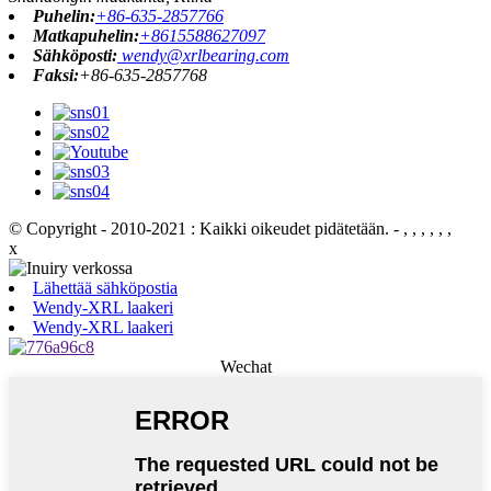
Puhelin:
+86-635-2857766
Matkapuhelin:
+8615588627097
Sähköposti:
wendy@xrlbearing.com
Faksi:
+86-635-2857768
© Copyright - 2010-2021 : Kaikki oikeudet pidätetään.
- , , , , , ,
x
Lähettää sähköpostia
Wendy-XRL laakeri
Wendy-XRL laakeri
Wechat