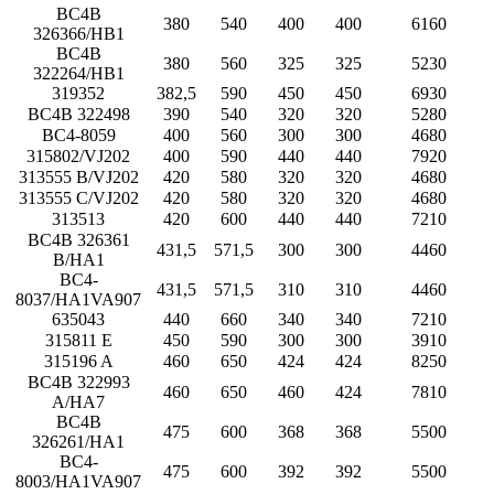
BC4B
380
540
400
400
6160
326366/HB1
BC4B
380
560
325
325
5230
322264/HB1
319352
382,5
590
450
450
6930
BC4B 322498
390
540
320
320
5280
BC4-8059
400
560
300
300
4680
315802/VJ202
400
590
440
440
7920
313555 B/VJ202
420
580
320
320
4680
313555 C/VJ202
420
580
320
320
4680
313513
420
600
440
440
7210
BC4B 326361
431,5
571,5
300
300
4460
B/HA1
BC4-
431,5
571,5
310
310
4460
8037/HA1VA907
635043
440
660
340
340
7210
315811 E
450
590
300
300
3910
315196 A
460
650
424
424
8250
BC4B 322993
460
650
460
424
7810
A/HA7
BC4B
475
600
368
368
5500
326261/HA1
BC4-
475
600
392
392
5500
8003/HA1VA907