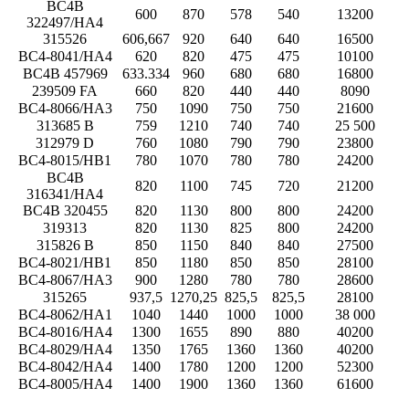
BC4B
600
870
578
540
13200
322497/HA4
315526
606,667
920
640
640
16500
BC4-8041/HA4
620
820
475
475
10100
BC4B 457969
633.334
960
680
680
16800
239509 FA
660
820
440
440
8090
BC4-8066/HA3
750
1090
750
750
21600
313685 B
759
1210
740
740
25 500
312979 D
760
1080
790
790
23800
BC4-8015/HB1
780
1070
780
780
24200
BC4B
820
1100
745
720
21200
316341/HA4
BC4B 320455
820
1130
800
800
24200
319313
820
1130
825
800
24200
315826 B
850
1150
840
840
27500
BC4-8021/HB1
850
1180
850
850
28100
BC4-8067/HA3
900
1280
780
780
28600
315265
937,5
1270,25
825,5
825,5
28100
BC4-8062/HA1
1040
1440
1000
1000
38 000
BC4-8016/HA4
1300
1655
890
880
40200
BC4-8029/HA4
1350
1765
1360
1360
40200
BC4-8042/HA4
1400
1780
1200
1200
52300
BC4-8005/HA4
1400
1900
1360
1360
61600