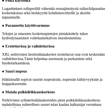
● Pitkä käyttöikä
Logaritminen rullaprofiili vähentää reunajännitystä rullan/kilparadan
kosketuksissa sekä herkkyyttä kohdistusvirheille ja akselin
taipumiselle.
● Parannettu käyttövarmuus
Telojen ja rataosien kosketuspintojen pintakäsittely tukee
hydrodynaamisen voiteluainekalvon muodostumista.
● Erotettavissa ja vaihdettavissa
XRL nelirivisten lieriörullalaakerien irrotettavat osat ovat keskenään
vaihdettavissa.Tämä helpottaa asennusta ja purkamista sekä
huoltotarkastuksia.
● Suuri nopeus
Häkkimallit sopivat suuriin nopeuksiin, nopeisiin kiihtyvyyksiin ja
huippukuormiin.
● Matala poikkileikkauskorkeus
Nelirivisten sylinterirullalaakereiden pieni poikkileikkauskorkeus
mahdollistaa suhteellisen suuret telan kaulan halkaisijat verrattuna