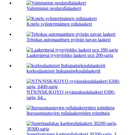
Valmistajan neularullalaakeri
Kotelo sylinterimäinen rullalaakeri
Tehokas automaattisen pyörän navan laakeri
Laakeripesä tyynylohko laakeri ucp 200-sarja
korkealaatuiset liukupainekuulalaakerit
NTN/NSK/KOYO syväurakuulalaakeri 6300-
sarja, 64...
Itsesuuntautuvien rullalaakereiden toimittaja
Superlaatuinen kartiorullalaakeri 30200-sarja, 3...