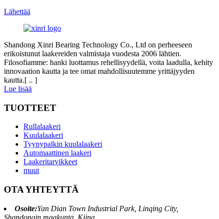
Lähettää
Shandong Xinri Bearing Technology Co., Ltd on perheeseen
erikoistunut laakereiden valmistaja vuodesta 2006 lähtien.
Filosofiamme: hanki luottamus rehellisyydellä, voita laadulla, kehity
innovaation kautta ja tee omat mahdollisuutemme yrittäjyyden
kautta.[ .. ]
Lue lisää
TUOTTEET
Rullalaakeri
Kuulalaakeri
Tyynypalkin kuulalaakeri
Automaattinen laakeri
Laakeritarvikkeet
muut
OTA YHTEYTTÄ
Osoite:
Yan Dian Town Industrial Park, Linqing City,
Shandongin maakunta, Kiina