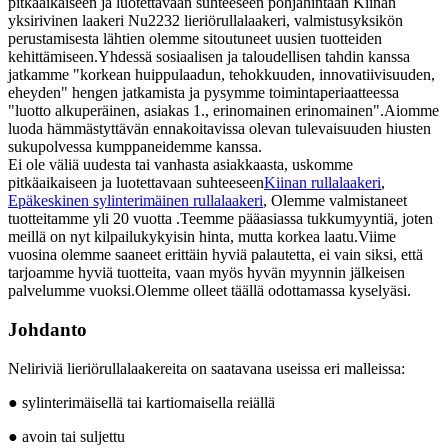
pitkäaikaiseen ja luotettavaan suhteeseen pohjahintaan Kiinan
yksirivinen laakeri Nu2232 lieriörullalaakeri, valmistusyksikön
perustamisesta lähtien olemme sitoutuneet uusien tuotteiden
kehittämiseen.Yhdessä sosiaalisen ja taloudellisen tahdin kanssa
jatkamme "korkean huippulaadun, tehokkuuden, innovatiivisuuden,
eheyden" hengen jatkamista ja pysymme toimintaperiaatteessa
"luotto alkuperäinen, asiakas 1., erinomainen erinomainen".Aiomme
luoda hämmästyttävän ennakoitavissa olevan tulevaisuuden hiusten
sukupolvessa kumppaneidemme kanssa.
Ei ole väliä uudesta tai vanhasta asiakkaasta, uskomme
pitkäaikaiseen ja luotettavaan suhteeseen
Kiinan rullalaakeri
,
Epäkeskinen sylinterimäinen rullalaakeri
, Olemme valmistaneet
tuotteitamme yli 20 vuotta .Teemme pääasiassa tukkumyyntiä, joten
meillä on nyt kilpailukykyisin hinta, mutta korkea laatu.Viime
vuosina olemme saaneet erittäin hyviä palautetta, ei vain siksi, että
tarjoamme hyviä tuotteita, vaan myös hyvän myynnin jälkeisen
palvelumme vuoksi.Olemme olleet täällä odottamassa kyselyäsi.
Johdanto
Neliriviä lieriörullalaakereita on saatavana useissa eri malleissa:
● sylinterimäisellä tai kartiomaisella reiällä
● avoin tai suljettu