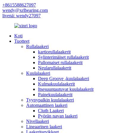
+8615588627097
wendy@xrlbearing.com
livenä: wendy27097
Koti
Tuotteet
Rullalaakeri
kartiorullalaakerit
Sylinterimäiset rullalaakerit
Pallomaiset rullalaakerit
Neularullalaakerit
Kuulalaakeri
Deep Groove -kuulalaakeri
Kulmakuulalaakerit
Itsesuuntautuvat kuulalaakerit
Painekuulalaakerit
Tyynypalkin kuulalaakeri
Automaattinen laakeri
Cluth Laakeri
Pyörän navan laakeri
Nivellaakeri
Lineaarinen laakeri
Laakeritarvikkeet