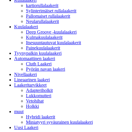
Rullalaakeri
kartiorullalaakerit
Sylinterimäiset rullalaakerit
Pallomaiset rullalaakerit
Neularullalaakerit
Kuulalaakeri
Deep Groove -kuulalaakeri
Kulmakuulalaakerit
Itsesuuntautuvat kuulalaakerit
Painekuulalaakerit
Tyynypalkin kuulalaakeri
Automaattinen laakeri
Cluth Laakeri
Pyörän navan laakeri
Nivellaakeri
Lineaarinen laakeri
Laakeritarvikkeet
Adapteriholkit
Lukkomutteri
Vetohihat
Holkki
muut
Hybridi laakerit
Miniatyyri syväurainen kuulalaakeri
Uusi Laakeri