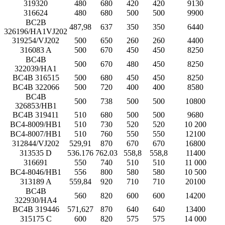
319320
480
680
420
420
9130
316624
480
680
500
500
9900
BC2B
487,98
637
350
350
6440
326196/HA1VJ202
319254/VJ202
500
650
260
260
4400
316083 A
500
670
450
450
8250
BC4B
500
670
480
450
8250
322039/HA1
BC4B 316515
500
680
450
450
8250
BC4B 322066
500
720
400
400
8580
BC4B
500
738
500
500
10800
326853/HB1
BC4B 319411
510
680
500
500
9680
BC4-8009/HB1
510
730
520
520
10 200
BC4-8007/HB1
510
760
550
550
12100
312844/VJ202
529,91
870
670
670
16800
313535 D
536.176
762.03
558,8
558,8
11400
316691
550
740
510
510
11 000
BC4-8046/HB1
556
800
580
580
10 500
313189 A
559,84
920
710
710
20100
BC4B
560
820
600
600
14200
322930/HA4
BC4B 319446
571,627
870
640
640
13400
315175 C
600
820
575
575
14 000