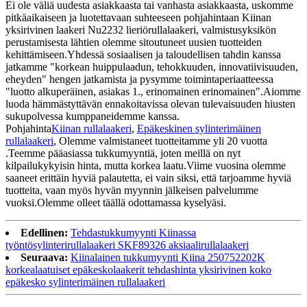
Ei ole väliä uudesta asiakkaasta tai vanhasta asiakkaasta, uskomme
pitkäaikaiseen ja luotettavaan suhteeseen pohjahintaan Kiinan
yksirivinen laakeri Nu2232 lieriörullalaakeri, valmistusyksikön
perustamisesta lähtien olemme sitoutuneet uusien tuotteiden
kehittämiseen.Yhdessä sosiaalisen ja taloudellisen tahdin kanssa
jatkamme "korkean huippulaadun, tehokkuuden, innovatiivisuuden,
eheyden" hengen jatkamista ja pysymme toimintaperiaatteessa
"luotto alkuperäinen, asiakas 1., erinomainen erinomainen".Aiomme
luoda hämmästyttävän ennakoitavissa olevan tulevaisuuden hiusten
sukupolvessa kumppaneidemme kanssa.
Pohjahinta
Kiinan rullalaakeri
,
Epäkeskinen sylinterimäinen
rullalaakeri
, Olemme valmistaneet tuotteitamme yli 20 vuotta
.Teemme pääasiassa tukkumyyntiä, joten meillä on nyt
kilpailukykyisin hinta, mutta korkea laatu.Viime vuosina olemme
saaneet erittäin hyviä palautetta, ei vain siksi, että tarjoamme hyviä
tuotteita, vaan myös hyvän myynnin jälkeisen palvelumme
vuoksi.Olemme olleet täällä odottamassa kyselyäsi.
Edellinen:
Tehdastukkumyynti Kiinassa
työntösylinterirullalaakeri SKF89326 aksiaalirullalaakeri
Seuraava:
Kiinalainen tukkumyynti Kiina 250752202K
korkealaatuiset epäkeskolaakerit tehdashinta yksirivinen koko
epäkesko sylinterimäinen rullalaakeri